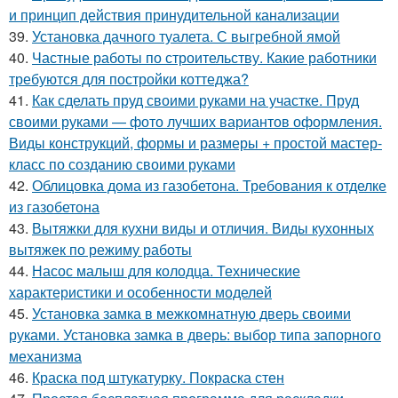
и принцип действия принудительной канализации
39.
Установка дачного туалета. С выгребной ямой
40.
Частные работы по строительству. Какие работники
требуются для постройки коттеджа?
41.
Как сделать пруд своими руками на участке. Пруд
своими руками — фото лучших вариантов оформления.
Виды конструкций, формы и размеры + простой мастер-
класс по созданию своими руками
42.
Облицовка дома из газобетона. Требования к отделке
из газобетона
43.
Вытяжки для кухни виды и отличия. Виды кухонных
вытяжек по режиму работы
44.
Насос малыш для колодца. Технические
характеристики и особенности моделей
45.
Установка замка в межкомнатную дверь своими
руками. Установка замка в дверь: выбор типа запорного
механизма
46.
Краска под штукатурку. Покраска стен