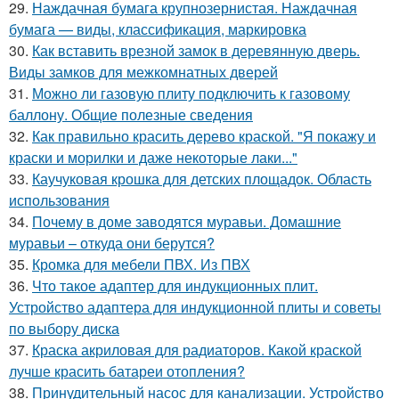
29.
Наждачная бумага крупнозернистая. Наждачная
бумага — виды, классификация, маркировка
30.
Как вставить врезной замок в деревянную дверь.
Виды замков для межкомнатных дверей
31.
Можно ли газовую плиту подключить к газовому
баллону. Общие полезные сведения
32.
Как правильно красить дерево краской. "Я покажу и
краски и морилки и даже некоторые лаки..."
33.
Каучуковая крошка для детских площадок. Область
использования
34.
Почему в доме заводятся муравьи. Домашние
муравьи – откуда они берутся?
35.
Кромка для мебели ПВХ. Из ПВХ
36.
Что такое адаптер для индукционных плит.
Устройство адаптера для индукционной плиты и советы
по выбору диска
37.
Краска акриловая для радиаторов. Какой краской
лучше красить батареи отопления?
38.
Принудительный насос для канализации. Устройство