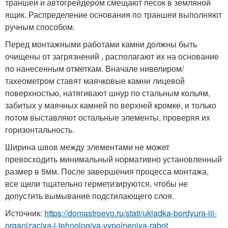
траншеи и автогрейдером смещают песок в земляной
ящик. Распределение основания по траншеи выполняют
ручным способом.
Перед монтажными работами камни должны быть
очищены от загрязнений , располагают их на основание
по нанесенным отметкам. Вначале нивелиром/
тахеометром ставят маячковые камни лицевой
поверхностью, натягивают шнур по стальным кольям,
забитых у маячных камней по верхней кромке, и только
потом выставляют остальные элементы, проверяя их
горизонтальность.
Ширина швов между элементами не может
превосходить минимальный нормативно установленный
размер в 5мм. После завершения процесса монтажа,
все щели тщательно герметизируются, чтобы не
допустить вымывание подстилающего слоя.
Источник:
https://domastroevo.ru/stati/ukladka-bordyura-iii-
organizaciya-i-tehnologiya-vypolneniya-rabot