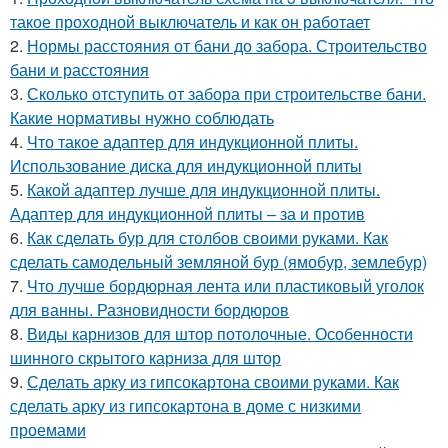
такое проходной выключатель и как он работает
2.
Нормы расстояния от бани до забора. Строительство
бани и расстояния
3.
Сколько отступить от забора при строительстве бани.
Какие нормативы нужно соблюдать
4.
Что такое адаптер для индукционной плиты.
Использование диска для индукционной плиты
5.
Какой адаптер лучше для индукционной плиты.
Адаптер для индукционной плиты – за и против
6.
Как сделать бур для столбов своими руками. Как
сделать самодельный земляной бур (ямобур, землебур)
7.
Что лучше бордюрная лента или пластиковый уголок
для ванны. Разновидности бордюров
8.
Виды карнизов для штор потолочные. Особенности
шинного скрытого карниза для штор
9.
Сделать арку из гипсокартона своими руками. Как
сделать арку из гипсокартона в доме с низкими
проемами