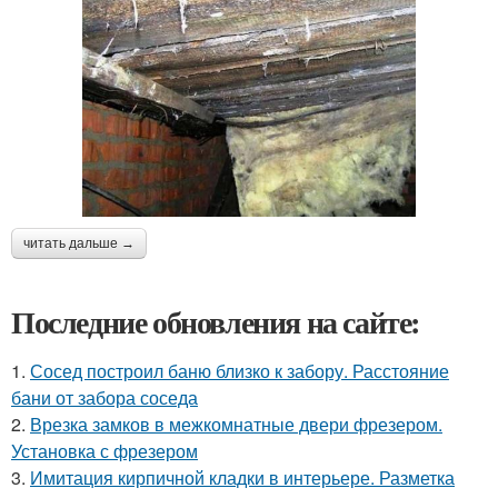
читать дальше →
Последние обновления на сайте:
1.
Сосед построил баню близко к забору. Расстояние
бани от забора соседа
2.
Врезка замков в межкомнатные двери фрезером.
Установка с фрезером
3.
Имитация кирпичной кладки в интерьере. Разметка