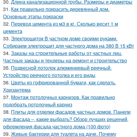
30.
Длина канализационной трубы. Размеры и диаметры
31.
Как правильно покрасить деревянный дом.
Основные этапы покраски
32.
Перевод цемента из м3 в кг. Сколько весит 1 м
цемента
33.
Электрощиток В частном доме своими руками.
Собираем электрощит для частного дома на 380 В 15 кВт
34.
Заказы на строительные работы от частных лиц.
Частные заказы и тендеры на ремонт и строительство
35.
Подвесной потолок алюминиевый реечный.
Устройство реечного потолка и его виды
36.
Цветы из гофрированной бумаги, как сделать.
Хризантема
37.
Монтаж потолочных карнизов. Как правильно
подобрать потолочный карниз
38.
Плиты для отделки фасадов частных домов. Панели
для фасада –, какие выбрать? Обзор лучших решений,
оформления фасада частного дома (100 фото)
39.
Живые бактерии для туалета на даче. Почему