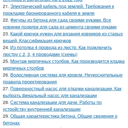
21.
Электрический кабель под землей. Требования к
прокладке бронированного кабеля в земле
22.
Фигуры из бетона для сада своими руками. Все
новинки поделок для сада из цемента своими руками
23.
Какой крючок нужен для вязания ковриков из старых
вещей. Классификация крючков
24.
Из потолка 4 провода из люстр. Как подключить
люстру с 2, 3, 4 проводами (схемы)
25.
Монтаж кирпичных столбов. Как производится кладка
кирпичных столбов
26.
Водосливная система для кровли. Неукоснительные
правила проектирования
27.
Поверхностный насос для откачки канализации. Как
выбрать фекальный насос для канализации
28.
Система канализации для дачи. Работы по
устройству внутренней канализации
29.
Общая характеристика бетона. Общие сведения о
бетонах