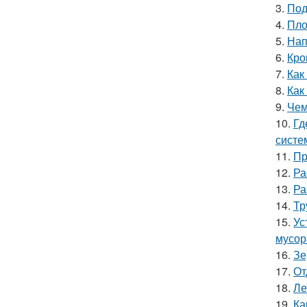
3.
Под
4.
Пло
5.
Нап
6.
Кро
7.
Как
8.
Как
9.
Чем
10.
Гд
систе
11.
Пр
12.
Ра
13.
Ра
14.
Тр
15.
Ус
мусор
16.
Зе
17.
От
18.
Ле
19.
Ка