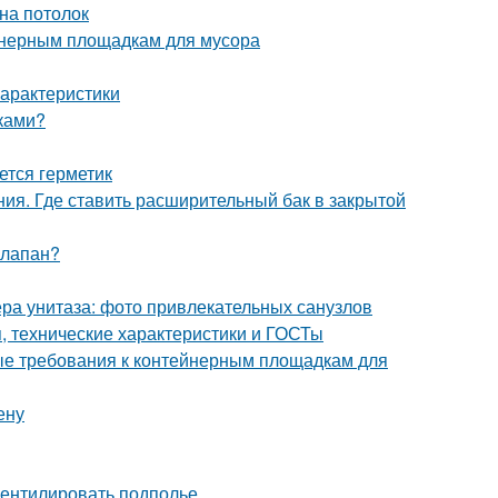
на потолок
йнерным площадкам для мусора
арактеристики
уками?
ется герметик
ния. Где ставить расширительный бак в закрытой
клапан?
ра унитаза: фото привлекательных санузлов
 технические характеристики и ГОСТы
ые требования к контейнерным площадкам для
ену
вентилировать подполье