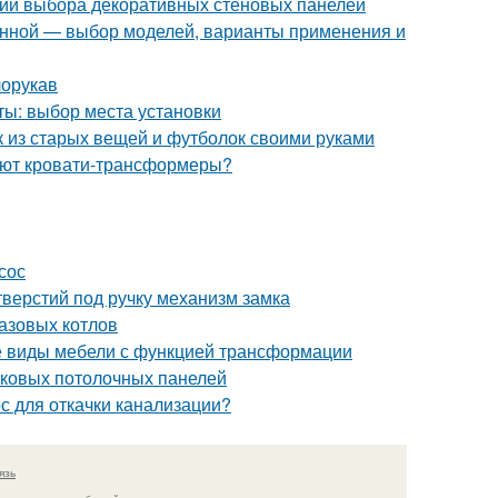
рии выбора декоративных стеновых панелей
анной — выбор моделей, варианты применения и
лорукав
ты: выбор места установки
ик из старых вещей и футболок своими руками
ают кровати-трансформеры?
сос
верстий под ручку механизм замка
азовых котлов
е виды мебели с функцией трансформации
иковых потолочных панелей
с для откачки канализации?
язь