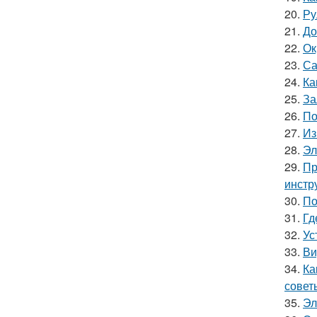
20.
Ру
21.
До
22.
Ок
23.
Са
24.
Ка
25.
За
26.
По
27.
Из
28.
Эл
29.
Пр
инстр
30.
По
31.
Гд
32.
Ус
33.
Ви
34.
Ка
совет
35.
Эл