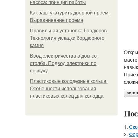
насоса: принцип работы
Как заштукатурить дверной проем.
Выравнивание проема
Правильная установка бордюров.
Технология укладки бордюрного
камня
Откры
Ввод электричества в дом со
масте
столба. Подвод электрики по
навык
воздуху
Приез
сложн
Пластиковые колодезные кольца.
Особенности использования
читат
пластиковых колец для колодца
Пос
1.
Ско
2.
Фор