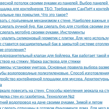
весной потолок своими руками из панелей. Выбор панелей 
щадка для контейнеров ТБО. Требования СанПиН к конте
ольные пвх покрытия. Что это такое?
вать с подъемным механизмом к стене. Наиболее важные х
 сделать ручной бур. Как сделать бур для столбов своими р
 сделать мотобур своими руками. Инструменты
 удалить силиконовый герметик с плитки. Для чего использу
е ставится расширительный бак в закрытой системе отопле
ме отопления?
едохранительный клапан для бойлера. Как работает такой 
створ на стяжку. Марка раствора для стяжки
змеры установки унитаза. Основные правила выбора разме
убы водопроводные полиэтиленовые. Способ изготовления,
тройство контейнерной площадки для мусора. Архитектурн
а
ркало повесить на стену. Способы крепления зеркала на ст
делка стен из газобетона. Технология №2
тний водопровод на даче своими руками. Зимой и летом
к сделать отдушины в готовом фундаменте дома. Для чего 