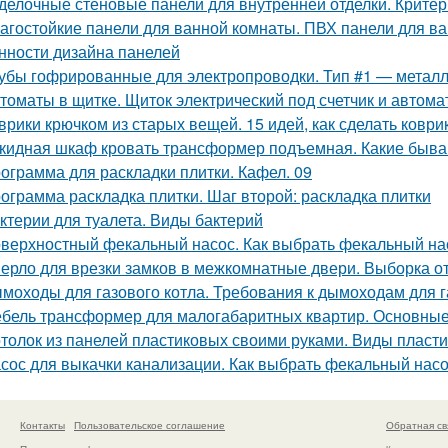
делочные стеновые панели для внутренней отделки. Крите
агостойкие панели для ванной комнаты. ПВХ панели для в
нности дизайна панелей
убы гофрированные для электропроводки. Тип #1 — метал
томаты в щитке. Щиток электрический под счетчик и автома
врики крючком из старых вещей. 15 идей, как сделать ковр
кидная шкаф кровать трансформер подъемная. Какие быв
ограмма для раскладки плитки. Кафел. 09
ограмма раскладка плитки. Шаг второй: раскладка плитки
ктерии для туалета. Виды бактерий
верхностный фекальный насос. Как выбрать фекальный на
ерло для врезки замков в межкомнатные двери. Выборка от
моходы для газового котла. Требования к дымоходам для г
бель трансформер для малогабаритных квартир. Основны
толок из панелей пластиковых своими руками. Виды пласт
сос для выкачки канализации. Как выбрать фекальный насо
Контакты
Пользовательское соглашение
Обратная св