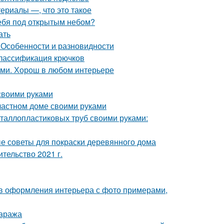
ериалы —, что это такое
себя под открытым небом?
ать
 Особенности и разновидности
Классификация крючков
ами. Хорош в любом интерьере
своими руками
 частном доме своими руками
еталлопластиковых труб своими руками:
е советы для покраски деревянного дома
ительство 2021 г.
ов оформления интерьера с фото примерами,
гаража