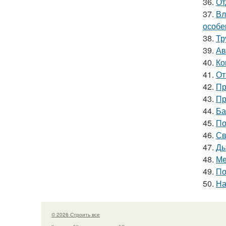
36.
От
37.
Вл
особе
38.
Тр
39.
Ав
40.
Ко
41.
От
42.
Пр
43.
Пр
44.
Ба
45.
По
46.
Св
47.
Ды
48.
Ме
49.
По
50.
На
© 2026 Строить все