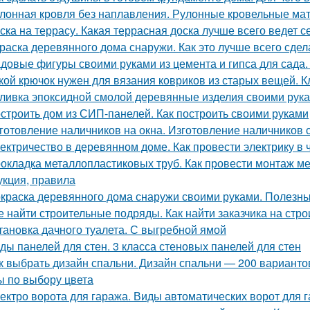
лонная кровля без наплавления. Рулонные кровельные мат
ска на террасу. Какая террасная доска лучше всего ведет 
раска деревянного дома снаружи. Как это лучше всего сдел
довые фигуры своими руками из цемента и гипса для сада.
кой крючок нужен для вязания ковриков из старых вещей. 
ливка эпоксидной смолой деревянные изделия своими рук
строить дом из СИП-панелей. Как построить своими руками
готовление наличников на окна. Изготовление наличников 
ектричество в деревянном доме. Как провести электрику в
окладка металлопластиковых труб. Как провести монтаж м
укция, правила
краска деревянного дома снаружи своими руками. Полезны
е найти строительные подряды. Как найти заказчика на стро
тановка дачного туалета. С выгребной ямой
ды панелей для стен. 3 класса стеновых панелей для стен
к выбрать дизайн спальни. Дизайн спальни — 200 вариант
ы по выбору цвета
ектро ворота для гаража. Виды автоматических ворот для 