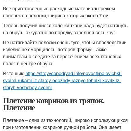
Все приготовленные расходные материалы режем
поперек на полоски, ширина которых около 7 см.
Теперь получившиеся колечки ткани надо будет натянуть
на обруч - аккуратно по порядку заполняя весь круг.
Не натягивайте полоски очень туго, чтобы впоследствии
изделие не сморщилось, потеряв форму! Также
внимательно следите за пересечением всех тканевых
полос в центре обруча!
Источник:
https://stroyvsepodryad.info/novosti/polovichki-
svoimi-rukami-iz-staroy-odezhdy-raznye-tehniki-kovrik-iz-
staryh-veshchey-svoimi
Плетение ковриков из тряпок.
Плетение
Плетение – одна из технологий, широко использующихся
при изготовлении ковриков ручной работы. Она имеет