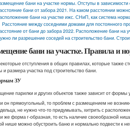
азмещение бани на участке нормы. Отступы в зависимости
асстояние бани от забора 2021. На каком расстоянии можн
асположение бани на участке ижс. СНиП, как система норм
Расстояние между соседними домами для постоянного п
асстояние от бани до забора 2022. Расположение бани на 
ужно ли разрешение соседей на строительство бани. Строи
мещение бани на участке. Правила и 
некоторые отступления в общих правилах, которые также с
 и размера участка под строительство бани.
ормам ЗУ
щение парилки и других объектов также зависит от формы у
и он прямоугольный, то проблем с размещением не возникн
дельца, не нужно что-то придумывать, хитрить с расположе
и же форма г-образная, то есть наличие своеобразной ниши,
ой нише можно обустроить баню и нормально подвести к не