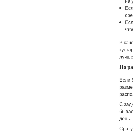
на 
Есл
сре
Есл
что
В кач
куста
лучше
По ра
Если 
разме
распо
С зад
бывае
день.
Сразу