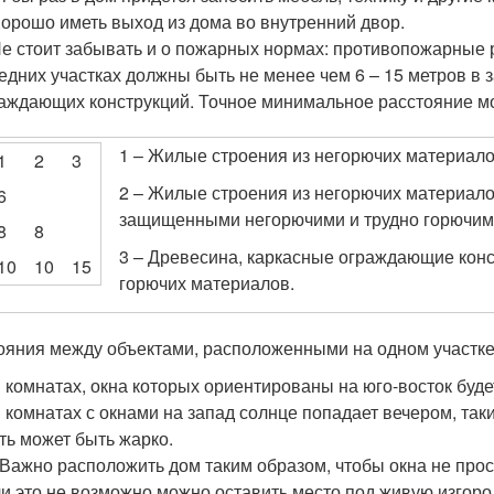
Хорошо иметь выход из дома во внутренний двор.
Не стоит забывать и о пожарных нормах: противопожарные
едних участках должны быть не менее чем 6 – 15 метров в 
аждающих конструкций. Точное минимальное расстояние мо
1 – Жилые строения из негорючих материалов
1
2
3
2 – Жилые строения из негорючих материал
6
защищенными негорючими и трудно горючи
8
8
3 – Древесина, каркасные ограждающие конст
10
10
15
горючих материалов.
ояния между объектами, расположенными на одном участке
В комнатах, окна которых ориентированы на юго-восток буде
В комнатах с окнами на запад солнце попадает вечером, так
ть может быть жарко.
 Важно расположить дом таким образом, чтобы окна не про
и это не возможно можно оставить место под живую изгоро