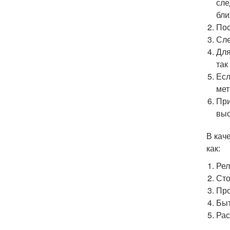
сле
бли
Пос
Сле
Для
так
Есл
мет
При
выс
В кач
как:
Рел
Сто
Пр
Быт
Рас