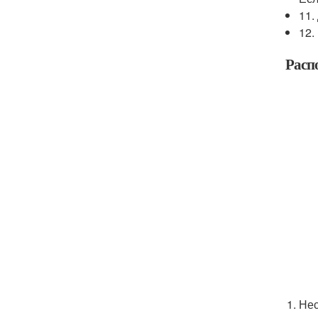
11.
12.
Расп
Нес