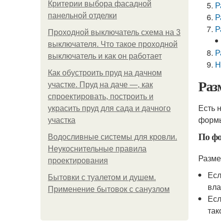
Критерии выбора фасадной
Р
панельной отделки
Р
Р
Проходной выключатель схема на 3
выключателя. Что такое проходной
Р
выключатель и как он работает
Н
Как обустроить пруд на дачном
Раз
участке. Пруд на даче —, как
спроектировать, построить и
Есть 
украсить пруд для сада и дачного
формы
участка
По ф
Водосливные системы для кровли.
Неукоснительные правила
Разме
проектирования
Есл
Бытовки с туалетом и душем.
вла
Применение бытовок с санузлом
Есл
так