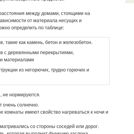
 расстояния между домами, стоящими на
зависимости от материала несущих и
жно определить по таблице:
, такие как камень, бетон и железобетон.
ов с деревянными перекрытиями,
ми материалами
рукции из негорючих, трудно горючих и
, не нормируются.
т очень солнечно.
ие комнаты имеют свойство нагреваться к ночи и
сматривались со стороны соседей или дорог.
дь, которая выполнит функцию заслона.