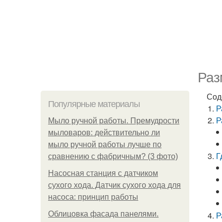
Раз
Сод
Популярные материалы
Р
Р
Мыло ручной работы. Премудрости
мыловаров: действительно ли
мыло ручной работы лучше по
Г
сравнению с фабричным? (3 фото)
Насосная станция с датчиком
сухого хода. Датчик сухого хода для
насоса: принцип работы
Облицовка фасада панелями.
Р