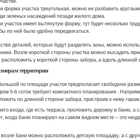
участке.
и форма участка треугольная, можно ее разбавить круглы
ди зеленых насаждений позади жилого дома.
и участок имеет вытянутую форму, тут будет несколько тру
бы по ней было удобно передвигаться.
естве деталей, которые будут разделять зоны, можно испол
рники. Возле короткой стороны участка можно высадить ярк
 расположить у короткой стороны забора, а вдоль длинной с
змерам территории
большой по площади участок предполагает свободное разме
ром 5-6 соток требуют компактного планирования . Наприм
ложить по длинной стороне забора, пристроив к нему гараж
него входа, где есть терраса, проложить дорожку в баню, а 
т, когда баню планируют на самом видном месте – это неуд
 возле бани можно расположить детскую площадку, а с дру