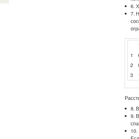
6. 
7. 
сос
огр
1
2
3
Расст
8. 
9. 
спа
10.
Есл