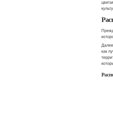
цвета
культу
Рас
Прежд
котор
Далее
как л
терри
котор
Расп