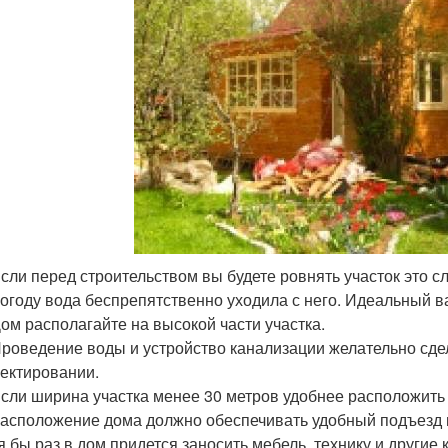
Если перед строительством вы будете ровнять участок это с
огоду вода беспрепятственно уходила с него. Идеальный ва
Дом располагайте на высокой части участка.
Проведение воды и устройство канализации желательно сдел
ектировании.
Если ширина участка менее 30 метров удобнее расположить д
Расположение дома должно обеспечивать удобный подъезд и 
я бы раз в дом придется заносить мебель, технику и други