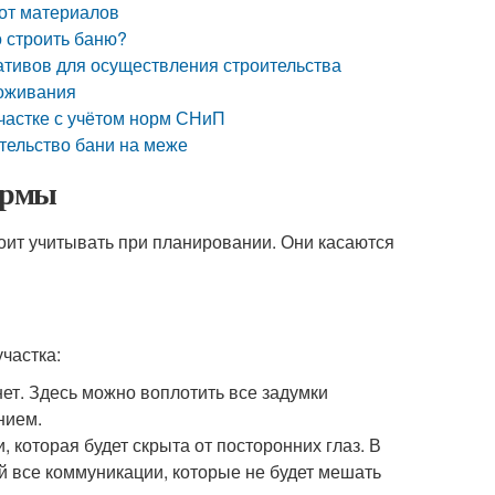
 от материалов
о строить баню?
ативов для осуществления строительства
роживания
участке с учётом норм СНиП
тельство бани на меже
нормы
тоит учитывать при планировании. Они касаются
частка:
ет. Здесь можно воплотить все задумки
нием.
 которая будет скрыта от посторонних глаз. В
й все коммуникации, которые не будет мешать