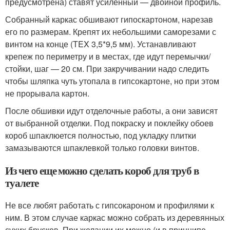
предусмотрена) ставят усиленный — двойной профиль.
Собранный каркас обшивают гипоскартоном, нарезав
его по размерам. Крепят их небольшими саморезами с
винтом на конце (TEX 3,5*9,5 мм). Устанавливают
крепеж по периметру и в местах, где идут перемычки/
стойки, шаг — 20 см. При закручивании надо следить
чтобы шляпка чуть утопала в гипсокартоне, но при этом
не прорывала картон.
После обшивки идут отделочные работы, а они зависят
от выбранной отделки. Под покраску и поклейку обоев
короб шпаклюется полностью, под укладку плитки
замазываются шпаклевкой только головки винтов.
Из чего еще можно сделать короб для труб в
туалете
Не все любят работать с гипсокароном и профилями к
ним. В этом случае каркас можно собрать из деревянных
сухих брусков. При желании их можно (и в принципе