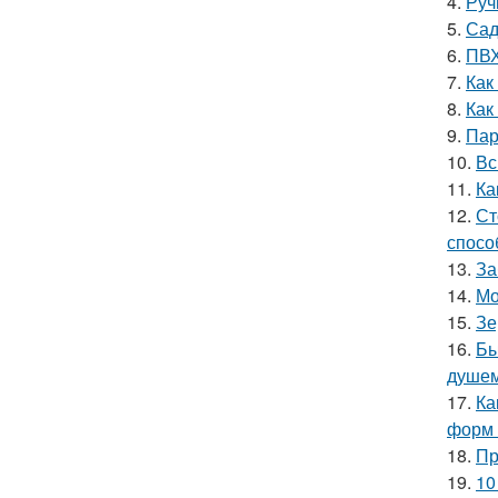
4.
Руч
5.
Сад
6.
ПВХ
7.
Как
8.
Как
9.
Пар
10.
Вс
11.
Ка
12.
Ст
спосо
13.
За
14.
Мо
15.
Зе
16.
Бы
душе
17.
Ка
форм 
18.
Пр
19.
10