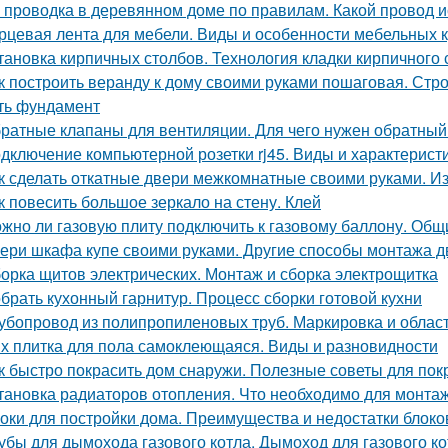
 проводка в деревянном доме по правилам. Какой провод 
рцевая лента для мебели. Виды и особенности мебельных 
тановка кирпичных столбов. Технология кладки кирпичного 
к построить веранду к дому своими руками пошаговая. Стро
ть фундамент
ратные клапаны для вентиляции. Для чего нужен обратный
дключение компьютерной розетки rj45. Виды и характерист
к сделать откатные двери межкомнатные своими руками. И
к повесить большое зеркало на стену. Клей
жно ли газовую плиту подключить к газовому баллону. Об
ери шкафа купе своими руками. Другие способы монтажа 
орка щитов электрических. Монтаж и сборка электрощитка
брать кухонный гарнитур. Процесс сборки готовой кухни
убопровод из полипропиленовых труб. Маркировка и облас
х плитка для пола самоклеющаяся. Виды и разновидности
к быстро покрасить дом снаружи. Полезные советы для пок
тановка радиаторов отопления. Что необходимо для монта
оки для постройки дома. Преимущества и недостатки блоко
убы для дымохода газового котла. Дымоход для газового кот