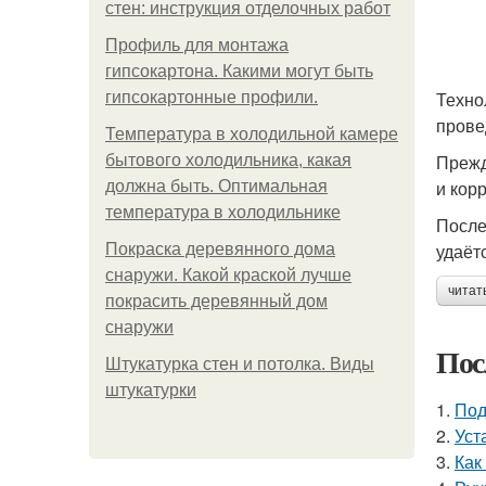
стен: инструкция отделочных работ
Профиль для монтажа
гипсокартона. Какими могут быть
Техно
гипсокартонные профили.
прове
Температура в холодильной камере
Прежд
бытового холодильника, какая
и кор
должна быть. Оптимальная
температура в холодильнике
После
удаёт
Покраска деревянного дома
снаружи. Какой краской лучше
читат
покрасить деревянный дом
снаружи
Пос
Штукатурка стен и потолка. Виды
штукатурки
1.
Под
2.
Уст
3.
Как