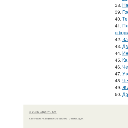
38.
На
39.
Го
40.
Те
41.
Пл
оформ
42.
За
43.
Дв
44.
Ин
45.
Ка
46.
Че
47.
Ут
48.
Че
49.
Жи
50.
Др
© 2026 Строить все
Как строить? Как правильно сделать? Советы, идеи.