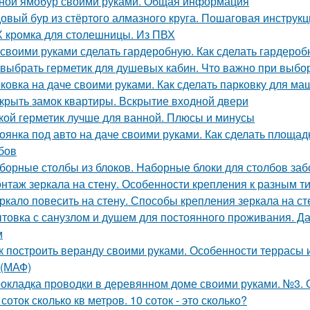
ной ямобур своими руками. Общая информация
овый бур из стёртого алмазного круга. Пошаговая инструкц
 кромка для столешницы. Из ПВХ
 своими руками сделать гардеробную. Как сделать гардеро
 выбрать герметик для душевых кабин. Что важно при выбо
ковка на даче своими руками. Как сделать парковку для м
крыть замок квартиры. Вскрытие входной двери
кой герметик лучше для ванной. Плюсы и минусы
оянка под авто на даче своими руками. Как сделать площад
бов
борные столбы из блоков. Наборные блоки для столбов заб
нтаж зеркала на стену. Особенности крепления к разным т
ркало повесить на стену. Способы крепления зеркала на ст
товка с санузлом и душем для постоянного проживания. Да
м
к построить веранду своими руками. Особенности террасы 
(МАФ)
окладка проводки в деревянном доме своими руками. №3. 
 соток сколько кв метров. 10 соток - это сколько?