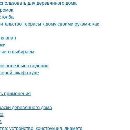
использовать для деревянного дома
кромок
столба
ительство террасы к дому своими руками: как
 клапан
ики
з чего выбираем
щие полезные сведения
дверей шкафа купе
ть применения
раски деревянного дома
жа
в
ла: устройство, конструкция, диаметр