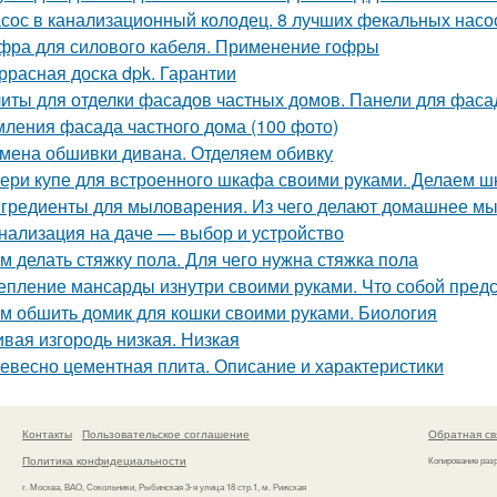
сос в канализационный колодец. 8 лучших фекальных насо
фра для силового кабеля. Применение гофры
ррасная доска dpk. Гарантии
иты для отделки фасадов частных домов. Панели для фаса
ления фасада частного дома (100 фото)
мена обшивки дивана. Отделяем обивку
ери купе для встроенного шкафа своими руками. Делаем ш
гредиенты для мыловарения. Из чего делают домашнее м
нализация на даче — выбор и устройство
м делать стяжку пола. Для чего нужна стяжка пола
епление мансарды изнутри своими руками. Что собой пред
м обшить домик для кошки своими руками. Биология
вая изгородь низкая. Низкая
евесно цементная плита. Описание и характеристики
Контакты
Пользовательское соглашение
Обратная св
Политика конфидециальности
Копирование раз
г. Москва, ВАО, Сокольники, Рыбинская 3-я улица 18 стр.1, м. Рижская