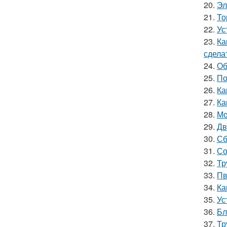
20.
Эл
21.
То
22.
Ус
23.
Ка
сдела
24.
Об
25.
По
26.
Ка
27.
Ка
28.
Мо
29.
Дв
30.
Сб
31.
Со
32.
Тр
33.
Пв
34.
Ка
35.
Ус
36.
Бл
37.
Тр