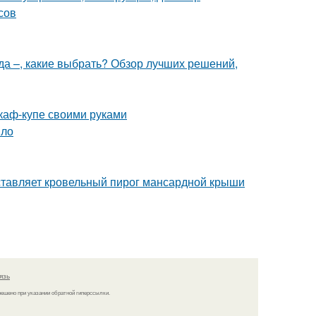
сов
да –, какие выбрать? Обзор лучших решений,
каф-купе своими руками
ыло
ставляет кровельный пирог мансардной крыши
язь
решено при указании обратной гиперссылки.