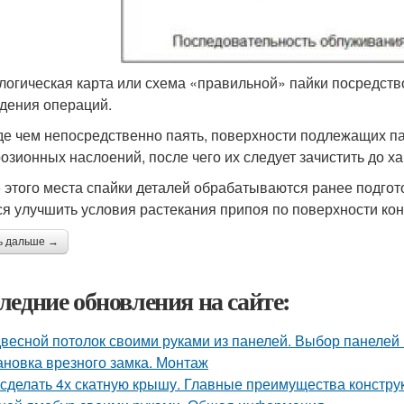
логическая карта или схема «правильной» пайки посредст
дения операций.
е чем непосредственно паять, поверхности подлежащих па
розионных наслоений, после чего их следует зачистить до ха
 этого места спайки деталей обрабатываются ранее подго
ся улучшить условия растекания припоя по поверхности кон
ь дальше →
ледние обновления на сайте:
весной потолок своими руками из панелей. Выбор панелей 
ановка врезного замка. Монтаж
 сделать 4х скатную крышу. Главные преимущества конструк