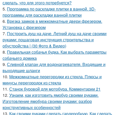
сделать, что для этого потребуется?
5.
Программа по раскладке плитки в ванной. 3D-
программы для раскладки ванной плитки
6.
Врезка замков в межкомнатные двери фрезером.
Установка с фрезером
7.
Построить душ на даче. Летний душ на даче своими
руками: пошаговая инструкция строительства и
обустройства | (30 Фото & Видео)
8.
Правильная собачья будка. Как выбрать параметры
собачьего домика
9.
Сливной клапан для водонагревателя. Входящие и
выходящие шланги
10.
Межкомнатные перегородки из стекла. Плюсы и
минусы перегородок из стекла
11.
Станок буровой для мотобура. Комментарии 21
12.
Узнаем, как изготовить ямобур своими руками.
Изготовление ямобура своими руками: разбор
конструктивных особенностей
13.
Как своими руками сделать гардеробную. Как сделать