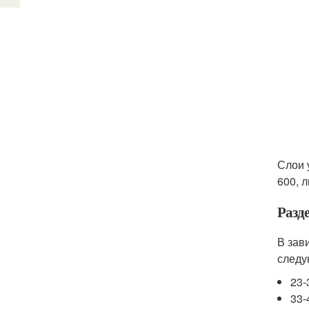
Слои 
600, л
Разд
В зав
следу
23-
33-