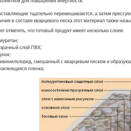
олнители для повышения инертности.
оставляющие тщательно перемешиваются, а затем прессуют
личия в составе кварцевого песка этот материал также наз
ет отметить, что готовый продукт имеет несколько слоев:
иуретан;
зрачный слой ПВХ;
унок;
ивинилхлорид, смешанный с кварцевым песком и образующ
оклеящаяся пленка.