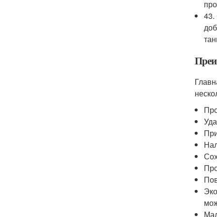
про
43.
доб
тан
Преи
Главн
неско
Про
Уда
При
Нал
Сох
Про
Пов
Эко
мож
Мал