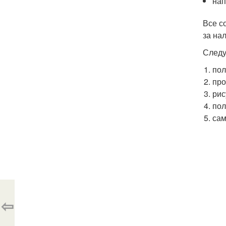
нап
Все с
за на
Следу
пол
про
рис
пол
сам
⇦