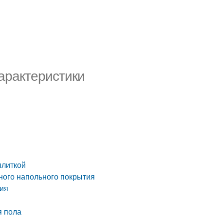
арактеристики
плиткой
нного напольного покрытия
тия
я пола