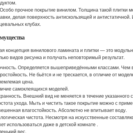
дуктом.
 Особо прочное покрытие винилом. Толщина такой плитки м
авки, делая поверхность антискользящей и антистатичной. 
цевальных клубах.
мущества
ая концепция винилового ламината и плитки — это модульн
лько видов рисунка и получать неповторимый результат.
чность. Определяется вышеприведёнными классами. Чем в
ростойкость. Не бьётся и не трескается, в отличие от модел
емлемая цена.
ичие самоклеящихся моделей.
ранность. Внешний вид не меняется в течение указанного с
стота ухода. Мыть и чистить такое покрытие можно с прим
ешенная влагостойкость. Абсолютно не впитывает воду.
логическая чистота. Несмотря на искусственные составля
ет использоваться даже в детской комнате .
енький вес.