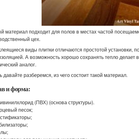
й материал подходит для полов в местах частой посещаемос
водственный цех.
леящиеся виды плитки отличаются простотой установки, 
изоляцией. А возможность хорошо сохранять тепло делает 
ический аналог.
ь давайте разберемся, из чего состоит такой материал.
ав и форма:
ивинилхлорид (ПВХ) (основа структуры).
рцевый песок;
стификаторы;
билизаторы;
лы;