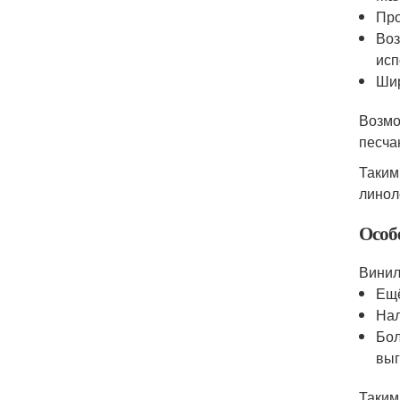
Про
Воз
исп
Шир
Возмо
песча
Таким
линол
Особ
Винил
Ещё
Нал
Бол
выг
Таким