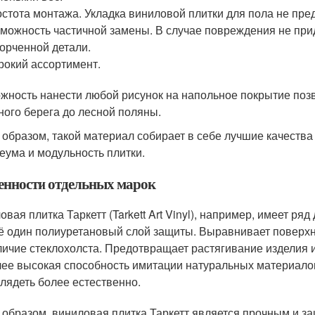
стота монтажа. Укладка виниловой плитки для пола не пре
можность частичной замены. В случае повреждения не при
орченной детали.
окий ассортимент.
жность нанести любой рисунок на напольное покрытие позв
ного берега до лесной поляны.
 образом, такой материал собирает в себе лучшие качества 
еума и модульность плитки.
енности отдельных марок
овая плитка Таркетт (Tarkett Art Vinyl), например, имеет ря
 один полиуретановый слой защиты. Выравнивает поверхн
ичие стеклохолста. Предотвращает растягивание изделия и
ее высокая способность имитации натуральных материалов.
лядеть более естественно.
 образом, виниловая плитка Таркетт является прочным и 