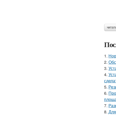
читат
Пос
1.
Нор
2.
Обс
3.
Уст
4.
Уст
сдела
5.
Рез
6.
Про
площ
7.
Раз
8.
Для