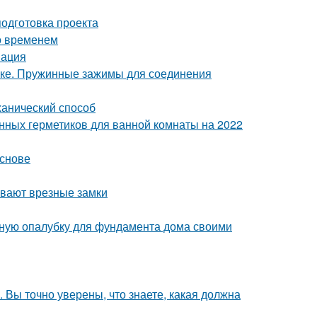
подготовка проекта
о временем
мация
бке. Пружинные зажимы для соединения
ханический способ
енных герметиков для ванной комнаты на 2022
основе
ывают врезные замки
льную опалубку для фундамента дома своими
 Вы точно уверены, что знаете, какая должна