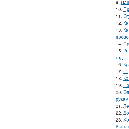
9.
Пан
10.
Пр
11.
От
12.
Ка
13.
Ка
прово
14.
Ср
15.
Ре
год
16.
Кр
17.
Ст
18.
Ка
19.
На
20.
Оп
рукам
21.
Ле
22.
До
23.
Хо
быть 