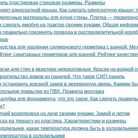
ель пластиковая стеновая размеры. Размеры
оект односкатной крыши. Как сделать односкатную крышу: 
делочные материалы для кухни стены. Плитка — проверен
к сделать ямобур на трактор своими руками. Общая инфор
к правильно соединять провода в распределительной коро
дов
едства для удаления силиконового герметика с ванной. Ме
йтинг санитарных герметиков для ванной. Рейтинг качеств
аски для стен в квартире декоративные. Краски на водной 
роительство домов из панелей. Что такое СИП-панель
к установить врезной замок в деревянную дверь. Какими б
польное покрытие из ПВХ. Правила монтажа
алубка для фундамента, что это такое. Как сделать прави
и?
тний водопровод на даче своими руками. Зимой и летом
ска на террасу из пластика. Характеристики и размеры
лодильник, какая температура должна быть в холодильнике.
температура в холодильнике