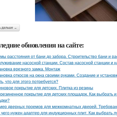
ь дальше →
ледние обновления на сайте:
мы расстояния от бани до забора. Строительство бани и р
луживание насосной станции. Состав насосной станции и н
ановка врезного замка. Монтаж
ановка откосов на окна своими руками. Создание и установка
ть, что для этого потребуется?
иновое покрытие для детских. Плитка из резины
резиненное покрытие для детских площадок. Как выбрать и
адки?
мер дверных проемов для межкомнатных дверей. Требова
 чего нужен адаптер для индукционных плит. Как выбрать 