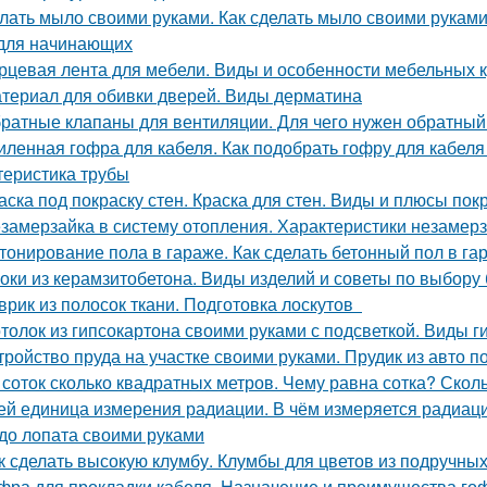
лать мыло своими руками. Как сделать мыло своими рукам
для начинающих
рцевая лента для мебели. Виды и особенности мебельных 
териал для обивки дверей. Виды дерматина
ратные клапаны для вентиляции. Для чего нужен обратный
иленная гофра для кабеля. Как подобрать гофру для кабеля
теристика трубы
аска под покраску стен. Краска для стен. Виды и плюсы покр
замерзайка в систему отопления. Характеристики незамер
тонирование пола в гараже. Как сделать бетонный пол в г
оки из керамзитобетона. Виды изделий и советы по выбору
врик из полосок ткани. Подготовка лоскутов
толок из гипсокартона своими руками с подсветкой. Виды 
тройство пруда на участке своими руками. Прудик из авто п
 соток сколько квадратных метров. Чему равна сотка? Скол
ей единица измерения радиации. В чём измеряется радиац
до лопата своими руками
к сделать высокую клумбу. Клумбы для цветов из подручны
фра для прокладки кабеля. Назначение и преимущества го