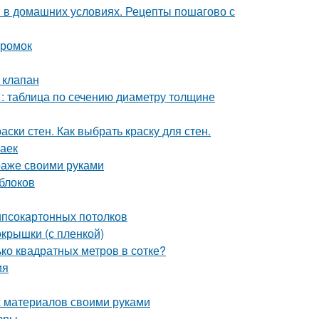
и в домашних условиях. Рецепты пошагово с
кромок
 клапан
 : таблица по сечению диаметру толщине
аски стен. Как выбрать краску для стен.
заек
араже своими руками
 блоков
гипсокартонных потолков
окрышки (с пленкой)
ько квадратных метров в сотке?
ия
х материалов своими руками
фры