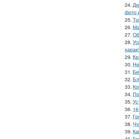
24.
Де
фото 
25.
То
26.
Ма
27.
Об
28.
Ус
харак
29.
Кр
30.
Не
31.
Бе
32.
Бл
33.
Ко
34.
По
35.
Ус
36.
16
37.
Гр
38.
Чу
39.
Ка
40.
Го