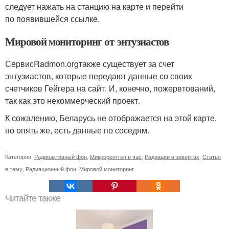
следует нажать на станцию ​​на карте и перейти
по появившейся ссылке.
Мировой мониторинг от энтузиастов
СервисRadmon.orgтакже существует за счет
энтузиастов, которые передают данные со своих
счетчиков Гейгера на сайт. И, конечно, пожервтований,
так как это некоммерческий проект.
К сожалению, Беларусь не отображается на этой карте,
но опять же, есть данные по соседям.
Категории:
Радиоактивный фон
,
Микрорентген в час
,
Радиации в зивертах
,
Статья
в тему
,
Радиационный фон
,
Мировой мониторинг
Читайте также