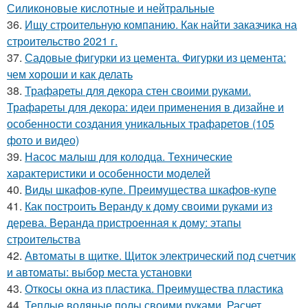
Силиконовые кислотные и нейтральные
36.
Ищу строительную компанию. Как найти заказчика на
строительство 2021 г.
37.
Садовые фигурки из цемента. Фигурки из цемента:
чем хороши и как делать
38.
Трафареты для декора стен своими руками.
Трафареты для декора: идеи применения в дизайне и
особенности создания уникальных трафаретов (105
фото и видео)
39.
Насос малыш для колодца. Технические
характеристики и особенности моделей
40.
Виды шкафов-купе. Преимущества шкафов-купе
41.
Как построить Веранду к дому своими руками из
дерева. Веранда пристроенная к дому: этапы
строительства
42.
Автоматы в щитке. Щиток электрический под счетчик
и автоматы: выбор места установки
43.
Откосы окна из пластика. Преимущества пластика
44.
Теплые водяные полы своими руками. Расчет