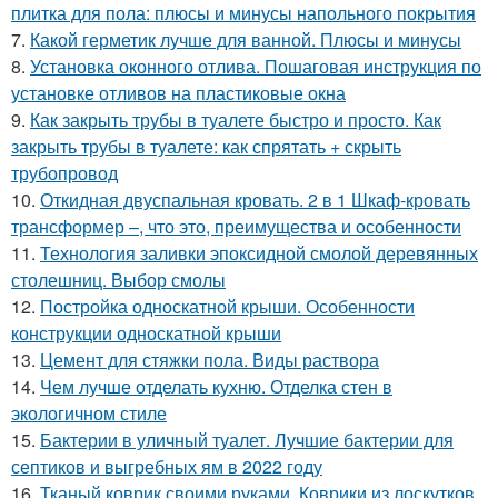
плитка для пола: плюсы и минусы напольного покрытия
7.
Какой герметик лучше для ванной. Плюсы и минусы
8.
Установка оконного отлива. Пошаговая инструкция по
установке отливов на пластиковые окна
9.
Как закрыть трубы в туалете быстро и просто. Как
закрыть трубы в туалете: как спрятать + скрыть
трубопровод
10.
Откидная двуспальная кровать. 2 в 1 Шкаф-кровать
трансформер –, что это, преимущества и особенности
11.
Технология заливки эпоксидной смолой деревянных
столешниц. Выбор смолы
12.
Постройка односкатной крыши. Особенности
конструкции односкатной крыши
13.
Цемент для стяжки пола. Виды раствора
14.
Чем лучше отделать кухню. Отделка стен в
экологичном стиле
15.
Бактерии в уличный туалет. Лучшие бактерии для
септиков и выгребных ям в 2022 году
16.
Тканый коврик своими руками. Коврики из лоскутков