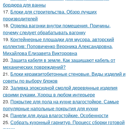
бордюра для ванны
17.
Блоки для строительства. Обзор лучших
производителей
18.
Отделка вагонки внутри помещения. Причины,
почему следует обрабатывать вагонку
19.
Контейнерные площадки для мусора. авторский
коллектив: Поповиченко Вероника Александровна,
Михайлова Елизавета Викторовна
20.
Защита кабеля в земле. Как защищают кабель от
механических повреждений?
21.
Блоки керамзитобетонные стеновые. Виды изделий и
советы по выбору блоков
22.
Заливка эпоксидной смолой деревянные изделия
своими руками. Хорош в любом интерьере
23.
Покрытие для пола на кухне влагостойкое. Самые
популярные напольные покрытия для кухни
24.
Панели для душа влагостойкие. Особенности
25.
Собрать кухонный гарнитур. Процесс сборки готовой