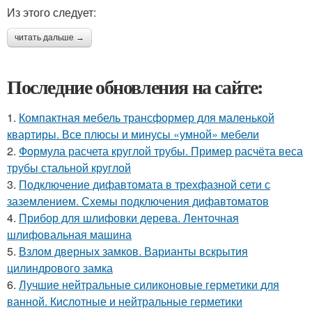
Из этого следует:
читать дальше →
Последние обновления на сайте:
1.
Компактная мебель трансформер для маленькой
квартиры. Все плюсы и минусы «умной» мебели
2.
Формула расчета круглой трубы. Пример расчёта веса
трубы стальной круглой
3.
Подключение дифавтомата в трехфазной сети с
заземлением. Схемы подключения дифавтоматов
4.
Прибор для шлифовки дерева. Ленточная
шлифовальная машина
5.
Взлом дверных замков. Варианты вскрытия
цилиндрового замка
6.
Лучшие нейтральные силиконовые герметики для
ванной. Кислотные и нейтральные герметики