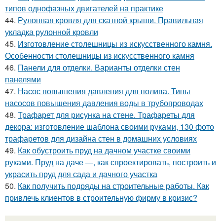
типов однофазных двигателей на практике
44.
Рулонная кровля для скатной крыши. Правильная
укладка рулонной кровли
45.
Изготовление столешницы из искусственного камня.
Особенности столешницы из искусственного камня
46.
Панели для отделки. Варианты отделки стен
панелями
47.
Насос повышения давления для полива. Типы
насосов повышения давления воды в трубопроводах
48.
Трафарет для рисунка на стене. Трафареты для
декора: изготовление шаблона своими руками, 130 фото
трафаретов для дизайна стен в домашних условиях
49.
Как обустроить пруд на дачном участке своими
руками. Пруд на даче —, как спроектировать, построить и
украсить пруд для сада и дачного участка
50.
Как получить подряды на строительные работы. Как
привлечь клиентов в строительную фирму в кризис?