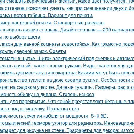
ли смешать коричневый и желтый, какой цвет получится. Та
за оттенков позволяет узнать, как при смешивании двух и б
овка цветов таблица. Вариант для печати.
змер настенной плитки. Стандартные размеры
к выбрать дизайн спальни. Дизайн спальни — 200 вариант
ы по выбору цвета
ликон для ванной комнаты водостойкая. Как грамотно подо
крыть дверной замок. Советы
томаты в щитке. Щиток электрический под счетчик и автома
елать дачный туалет своими руками. Виды туалетов для да
офиль для монтажа гипсокартона. Какими могут быть гипс
роительство туалета на даче своими руками. Особенности с
алет на садовом участке. Дачные туалеты. Размеры, распо
менять обивку на диване. Степень износа
иты для перекрытия. Что собой представляют бетонные пл
аска под штукатурку. Покраска стен
висимость сечения кабеля от мощности. S=0,8D.
томатический терморегулятор для радиатора. Инновацион
афарет для рисунка на стене. Трафареты для декора: изго