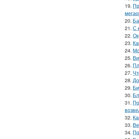
19.
Пр
мегао
20.
Ба
21.
С 
22.
Ок
23.
Ка
24.
Мо
25.
Ви
26.
Пл
27.
Чт
28.
До
29.
Би
30.
Бл
31.
По
возве
32.
Ка
33.
Ве
34.
По