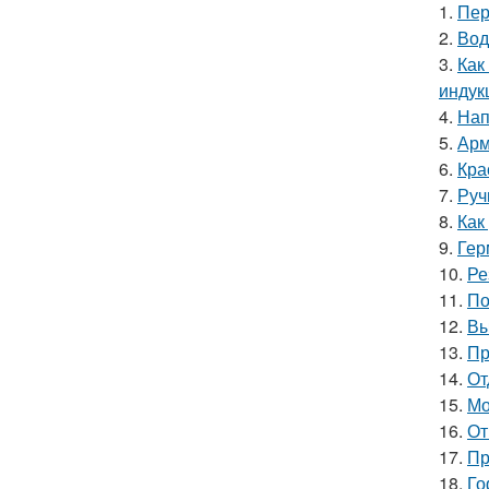
1.
Пер
2.
Вод
3.
Как
индук
4.
Нап
5.
Арм
6.
Кра
7.
Руч
8.
Как
9.
Гер
10.
Ре
11.
По
12.
Вы
13.
Пр
14.
От
15.
Мо
16.
От
17.
Пр
18.
Го