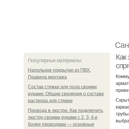
Сан
Как 
Популярные материалы
спр
Напольное покрытие из ПВХ.
Комму
Правила монтажа
армат
Состав стяжки для пола своими
приве
руками. Общие сведения о составе
Скрыт
раствора для стяжки
карка
Провода в люстре. Как подключить
трубы
люстру своими руками с 2, 3, 4 и
выбра
более проводами — основные