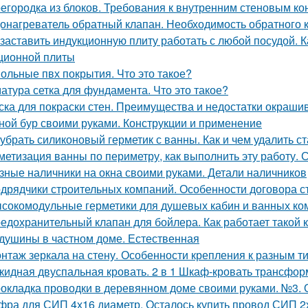
егородка из блоков. Требования к внутренним стеновым ко
онагреватель обратный клапан. Необходимость обратного 
 заставить индукционную плиту работать с любой посудой. 
ционной плиты
ольные пвх покрытия. Что это такое?
атура сетка для фундамента. Что это такое?
ска для покраски стен. Преимущества и недостатки окраши
ной бур своими руками. Конструкции и применение
 убрать силиконовый герметик с ванны. Как и чем удалить с
метизация ванны по периметру, как выполнить эту работу. 
зные наличники на окна своими руками. Детали наличников
дрядчики строительных компаний. Особенности договора с
сокомодульные герметики для душевых кабин и ванных ко
едохранительный клапан для бойлера. Как работает такой 
душины в частном доме. Естественная
нтаж зеркала на стену. Особенности крепления к разным т
кидная двуспальная кровать. 2 в 1 Шкаф-кровать трансформ
окладка проводки в деревянном доме своими руками. №3. 
фра для СИП 4х16 диаметр. Осталось купить провод СИП 2