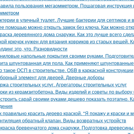
авила пользования мегаомметром. Пошаговая инструкция 
мметром
ктерии в уличный туалет. Лучшие бактерии для септиков и 
ее помощью можно открыть замок без ключа. Как можно отк
раска деревянного дома снаружи. Как это лучше всего сдел
кой крючок нужен для вязания ковриков из старых вещей. 
лдинг это, что. Разновидности
ниловые напольные покрытия своими руками. Подготовите
ита шпунтованная для пола. Как применяют шпунтованные
о такое ОСП в строительстве. OSB в каркасной конструкции
борный элемент для дверей. Дверные доборы
ржа строительных услуг. Агрегаторы строительных услуг
оки из керамзитобетона. Виды изделий и советы по выбору
строить сарай своими руками дешево показать поэтапно. Ка
дения
к правильно красить дерево краской. "Я покажу и краски и м
нтиляция обратный клапан. Виды возвратных устройств
краска бревенчатого дома снаружи. Подготовка древесины