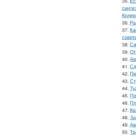
35.
Ес
синте
Колер
36.
Ра
37.
Ка
совет
38.
Си
39.
От
40.
Ав
41.
Сд
42.
Пр
43.
Ст
44.
Ту
45.
По
46.
Пл
47.
Кр
48.
За
49.
Ав
50.
Тр