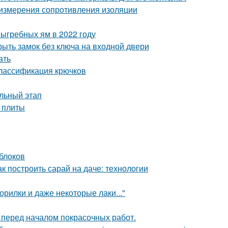
измерения сопротивления изоляции
выгребных ям в 2022 году
рыть замок без ключа на входной двери
ать
Классификация крючков
льный этап
 плиты
 блоков
к построить сарай на даче: технологии
орилки и даже некоторые лаки..."
 перед началом покрасочных работ.