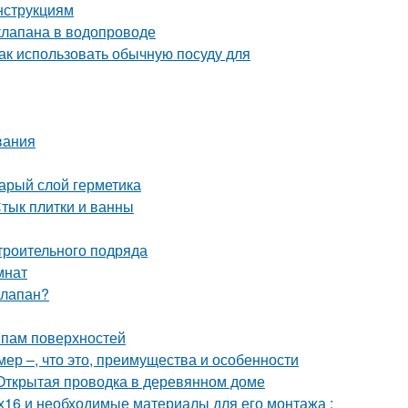
нструкциям
клапана в водопроводе
Как использовать обычную посуду для
вания
тарый слой герметика
Стык плитки и ванны
троительного подряда
мнат
клапан?
ипам поверхностей
ер –, что это, преимущества и особенности
Открытая проводка в деревянном доме
х16 и необходимые материалы для его монтажа :