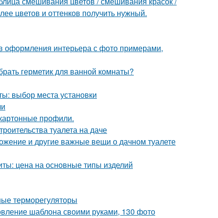
блица смешивания цветов / смешивания красок /
олее цветов и оттенков получить нужный.
ов оформления интерьера с фото примерами,
брать герметик для ванной комнаты?
ты: выбор места установки
чи
окартонные профили.
троительства туалета на даче
ложение и другие важные вещи о дачном туалете
иты: цена на основные типы изделий
ные терморегуляторы
товление шаблона своими руками, 130 фото