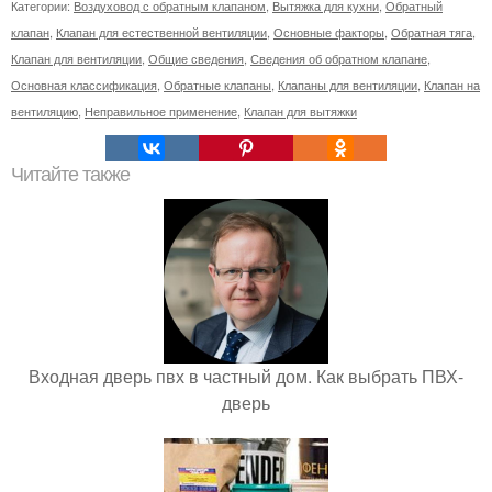
Категории:
Воздуховод с обратным клапаном
,
Вытяжка для кухни
,
Обратный
клапан
,
Клапан для естественной вентиляции
,
Основные факторы
,
Обратная тяга
,
Клапан для вентиляции
,
Общие сведения
,
Сведения об обратном клапане
,
Основная классификация
,
Обратные клапаны
,
Клапаны для вентиляции
,
Клапан на
вентиляцию
,
Неправильное применение
,
Клапан для вытяжки
Читайте также
Входная дверь пвх в частный дом. Как выбрать ПВХ-
дверь