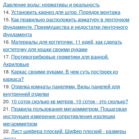
Давление воды: нормативы и реальность
14.
Установить карниз для штор. Порядок монтажа
15.
Как правильно расположить арматуру в ленточном
фундаменте. Преимущества и недостатки ленточного
фундамента
16.
Материалы для когтеточки. 11 идей, как сделать
когтеточку для кошки своими руками
17.
Противогрибковые герметики для ванной.
Акриловые
18.
Каркас своими руками. В чем суть построек из
каркаса?
19.
Отделка комнаты панелями. Виды панелей для
внутренней отделки
20.
10 соток сколько кв метров. 10 соток - это сколько?
21.
Правила пользования мегаомметром. Пошаговая
инструкция измерения сопротивления изоляции
мегаомметром
22.
Лист шифера плоский. Шифер плоский - размеры
листа