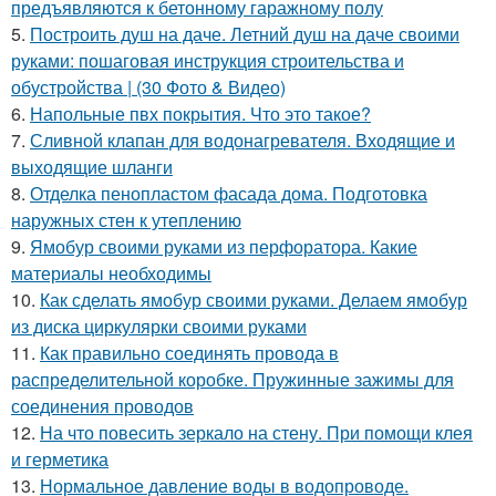
предъявляются к бетонному гаражному полу
5.
Построить душ на даче. Летний душ на даче своими
руками: пошаговая инструкция строительства и
обустройства | (30 Фото & Видео)
6.
Напольные пвх покрытия. Что это такое?
7.
Сливной клапан для водонагревателя. Входящие и
выходящие шланги
8.
Отделка пенопластом фасада дома. Подготовка
наружных стен к утеплению
9.
Ямобур своими руками из перфоратора. Какие
материалы необходимы
10.
Как сделать ямобур своими руками. Делаем ямобур
из диска циркулярки своими руками
11.
Как правильно соединять провода в
распределительной коробке. Пружинные зажимы для
соединения проводов
12.
На что повесить зеркало на стену. При помощи клея
и герметика
13.
Нормальное давление воды в водопроводе.