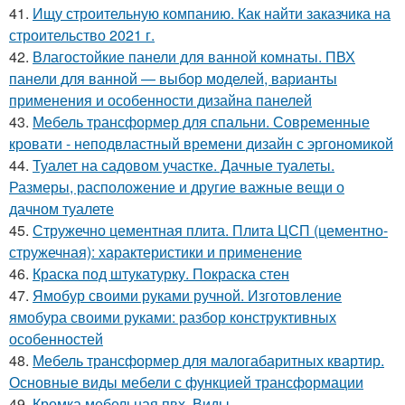
41.
Ищу строительную компанию. Как найти заказчика на
строительство 2021 г.
42.
Влагостойкие панели для ванной комнаты. ПВХ
панели для ванной — выбор моделей, варианты
применения и особенности дизайна панелей
43.
Мебель трансформер для спальни. Современные
кровати - неподвластный времени дизайн с эргономикой
44.
Туалет на садовом участке. Дачные туалеты.
Размеры, расположение и другие важные вещи о
дачном туалете
45.
Стружечно цементная плита. Плита ЦСП (цементно-
стружечная): характеристики и применение
46.
Краска под штукатурку. Покраска стен
47.
Ямобур своими руками ручной. Изготовление
ямобура своими руками: разбор конструктивных
особенностей
48.
Мебель трансформер для малогабаритных квартир.
Основные виды мебели с функцией трансформации
49.
Кромка мебельная пвх. Виды