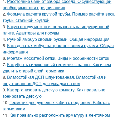
1.
Расстояние бани от забора соседа. О существующей
необходимости и предписаниях
2.
Формула расчета круглой трубы. Пример расчёта веса
трубы стальной круглой
3.
Какую посуду можно использовать на индукционной
плите. Адаптеры для посуды
4.
Ручной ямобур своими руками. Общая информация
5.
Как сделать ямобур на трактор своими руками. Общая
информация
6.
Монтаж москитной сетки. Виды и особенности сеток
7.
Как убрать силиконовый герметик с ванны. Как и чем
удалить старый слой герметика
8.
Влагостойкая ДСП шпунтованная. Влагостойкая и
шпунтованная ДСП для укладки на пол
9.
Как организовать детскую комнату. Как правильно
зонировать детскую
10.
Герметик для душевых кабин с поддоном. Работа с
герметиком
11.
Как правильно расположить арматуру в ленточном