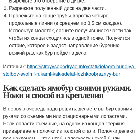
Вырежьте это отверстие в диске.
Разрежьте полученный диск на две части.
Прорежьте на конце трубы-воротка четыре
продольные линии (в среднем по 3,5 см каждая).
Используя молоток, согните получившиеся части так,
чтобы их концы сходились в одной точке. Получится
острие, которое и задаст направление бурению
всякий раз, как бур пойдёт в дело.
Источник:
https://stroyvsepodryad.info/stati/delaem-bur-dlya-
stolbov-svoimi-rukami-kak-sdelat-lozhkoobraznyy-bur
Как сделать ямобур своими руками.
Ножи и способ из крепления
В первую очередь надо решить, делаете вы бур своими
руками со съемными или стационарными лопастями.
Если лопасти съемные, на одном из концов стержня
привариваете полочки из толстой стали. Полочки делают
под наклоном — так, чтобы плоскости ножей были