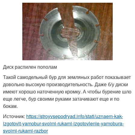
Диск распилен пополам
Такой самодельный бур для земляных работ показывает
довольно высокую производительность. Даже б/у диски
имеют хорошо наточенную кромку. А чтобы бурение шло
еще легче, бур своими руками затачивают еще и по
бокам.
Источник:
https://stroyvsepodryad.info/stati/uznaem-kak-
izgotovit-yamobur-svoimi-rukami-izgotovlenie-yamobura-
svoimi-rukami-razbor