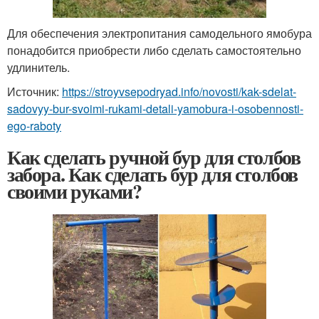
Для обеспечения электропитания самодельного ямобура
понадобится приобрести либо сделать самостоятельно
удлинитель.
Источник:
https://stroyvsepodryad.info/novosti/kak-sdelat-
sadovyy-bur-svoimi-rukami-detali-yamobura-i-osobennosti-
ego-raboty
Как сделать ручной бур для столбов
забора. Как сделать бур для столбов
своими руками?