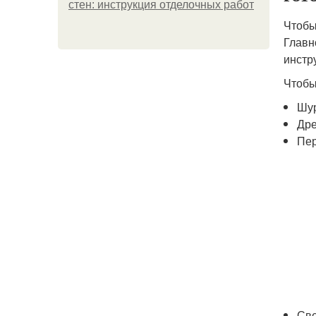
стен: инструкция отделочных работ
Чтобы
Главн
инстр
Чтобы
Шур
Дре
Пер
Све