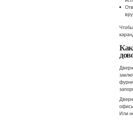
Отв
вру
Чтобы
каран
Как
дов
Дверн
заклю
фурни
запор
Дверн
офисы
Или н