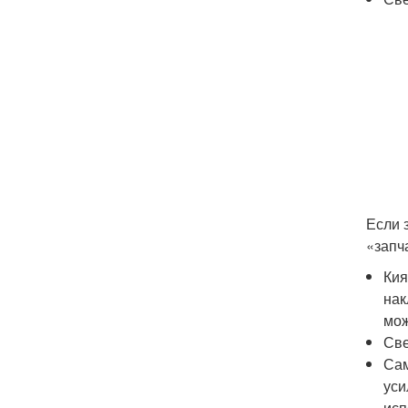
Если 
«запч
Кия
нак
мож
Све
Сам
уси
исп