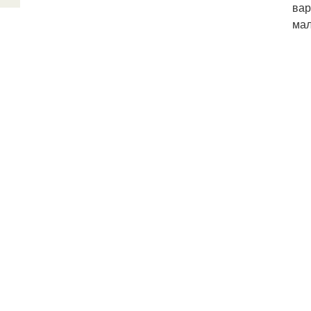
вар
мал