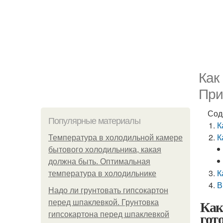
Как
При
Сод
Популярные материалы
К
К
Температура в холодильной камере
бытового холодильника, какая
должна быть. Оптимальная
К
температура в холодильнике
В
Надо ли грунтовать гипсокартон
Как
перед шпаклевкой. Грунтовка
гот
гипсокартона перед шпаклевкой