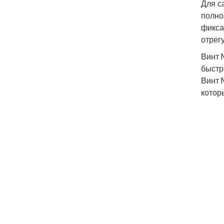
Для с
полно
фикса
отрег
Винт 
быстр
Винт 
котор