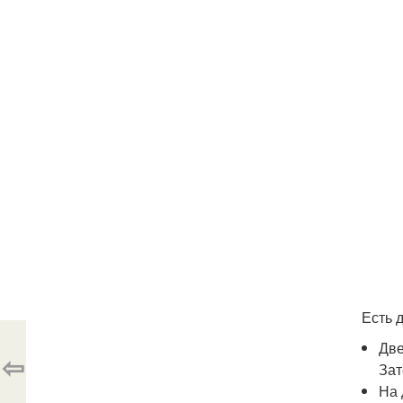
Есть 
Две
⇦
Зат
На 