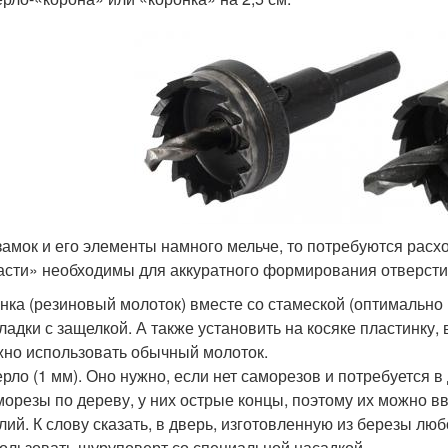
замок и его элементы намного мельче, то потребуются расхо
асти» необходимы для аккуратного формирования отверсти
нка (резиновый молоток) вместе со стамеской (оптимально
ладки с защелкой. А также установить на косяке пластинку,
но использовать обычный молоток.
рло (1 мм). Оно нужно, если нет саморезов и потребуется 
орезы по дереву, у них острые концы, поэтому их можно в
лий. К слову сказать, в дверь, изготовленную из березы лю
ользовать шуруповерт со специальной насадкой.