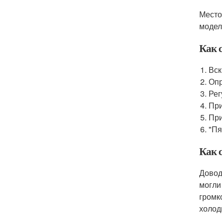
Место
модел
Как 
Вск
Опр
Рег
При
При
"Пя
Как 
Довод
могли
громк
холод