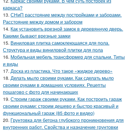
12.
Каркас своими руками. В чем суть построек из
каркаса?
13.
СНиП расстояние между постройками и заборами.
Расстояние между домом и забором
14.
Как установить врезной замок в деревянную дверь.
Какими бывают врезные замки
15.
Виниловая плитка самоклеющаяся для пола.
Структура и виды виниловой плитки для пола
16.
Мобильная мебель трансформер для спальни. Типы
и виды
17.
Доска из пластика. Что такое «жидкое дерево»
18.
Делать мыло своими руками. Как сделать мыло
своими руками в домашних условиях. Рецепты
пошагово с фото для начинающих
19.
Строим гараж своими руками. Как построить гараж
своими руками: строим дешево и быстро красивый и
функциональный гараж (85 фото и видео)
20.
Грунтовка для бетона глубокого проникновения для
внутренних работ. Свойства и назначение грунтовки