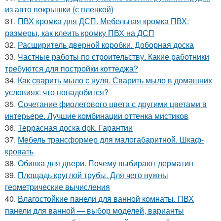
из авто покрышки (с пленкой)
31.
ПВХ кромка для ДСП. Мебельная кромка ПВХ:
размеры, как клеить кромку ПВХ на ДСП
32.
Расширитель дверной коробки. Доборная доска
33.
Частные работы по строительству. Какие работники
требуются для постройки коттеджа?
34.
Как сварить мыло с нуля. Сварить мыло в домашних
условиях: что понадобится?
35.
Сочетание фиолетового цвета с другими цветами в
интерьере. Лучшие комбинации оттенка мистиков
36.
Террасная доска dpk. Гарантии
37.
Мебель трансформер для малогабаритной. Шкаф-
кровать
38.
Обивка для двери. Почему выбирают дерматин
39.
Площадь круглой трубы. Для чего нужны
геометрические вычисления
40.
Влагостойкие панели для ванной комнаты. ПВХ
панели для ванной — выбор моделей, варианты