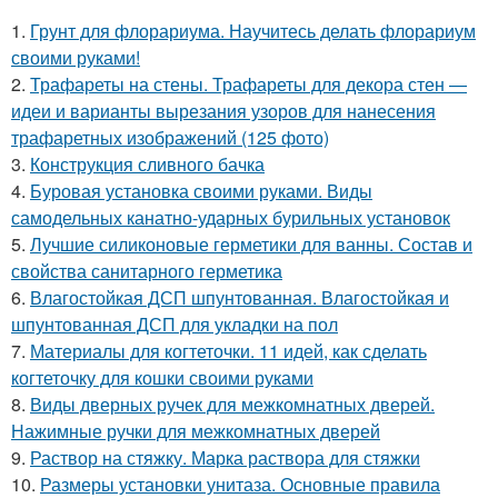
1.
Грунт для флорариума. Научитесь делать флорариум
своими руками!
2.
Трафареты на стены. Трафареты для декора стен —
идеи и варианты вырезания узоров для нанесения
трафаретных изображений (125 фото)
3.
Конструкция сливного бачка
4.
Буровая установка своими руками. Виды
самодельных канатно-ударных бурильных установок
5.
Лучшие силиконовые герметики для ванны. Состав и
свойства санитарного герметика
6.
Влагостойкая ДСП шпунтованная. Влагостойкая и
шпунтованная ДСП для укладки на пол
7.
Материалы для когтеточки. 11 идей, как сделать
когтеточку для кошки своими руками
8.
Виды дверных ручек для межкомнатных дверей.
Нажимные ручки для межкомнатных дверей
9.
Раствор на стяжку. Марка раствора для стяжки
10.
Размеры установки унитаза. Основные правила