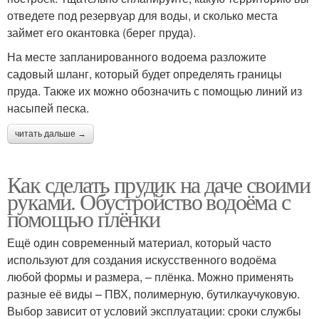
отведете под резервуар для воды, и сколько места
займет его окантовка (берег пруда).
Пруд для дачи
Пруд с точки
На месте запланированного водоема разложите
садовый шланг, который будет определять границы
пруда. Также их можно обозначить с помощью линий из
насыпей песка.
Пруд на садовом
Пруд из покрышки
читать дальше →
участке
Как сделать прудик на даче своими
руками. Обустройство водоёма с
Пруд с габионной
Искусственный пруд
помощью плёнки
чашей
Ещё один современный материал, который часто
используют для создания искусственного водоёма
любой формы и размера, – плёнка. Можно применять
Пруд для разведения
разные её виды – ПВХ, полимерную, бутилкаучуковую.
Выбор зависит от условий эксплуатации: сроки службы