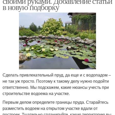
своими руками. Добавление статьи
в новую подборку
Рыбный пруд
Пруды для разведения
Пруд из бетона
Небольшой пруд
Сделать привлекательный пруд, да еще и с водопадом –
Садовый пруд
Пруд из полиэтилена
не так уж просто. Поэтому к такому делу нужно подойти
ответственно. Мы подскажем, какие нюансы учесть при
строительстве водоема на участке.
Первым делом определите границы пруда. Старайтесь
Пруд для плаванья
Пластиковый пруд
разместить водоем на открытом участке вдали от
построек. Тщательно спланируйте, какую территорию вы