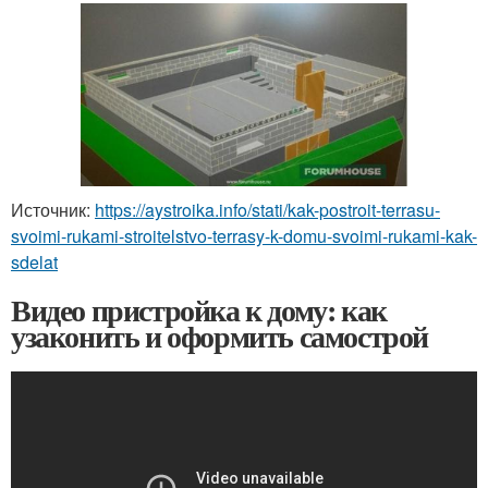
Источник:
https://aystroika.info/stati/kak-postroit-terrasu-
svoimi-rukami-stroitelstvo-terrasy-k-domu-svoimi-rukami-kak-
sdelat
Видео пристройка к дому: как
узаконить и оформить самострой