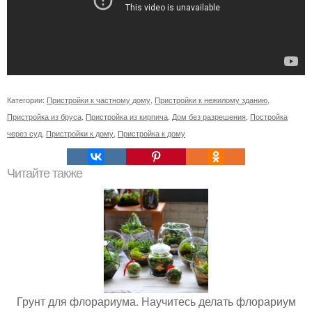
Категории:
Пристройки к частному дому
,
Пристройки к нежилому зданию
,
Пристройка из бруса
,
Пристройка из кирпича
,
Дом без разрешения
,
Постройка
через суд
,
Пристройки к дому
,
Пристройка к дому
Читайте также
Грунт для флорариума. Научитесь делать флорариум