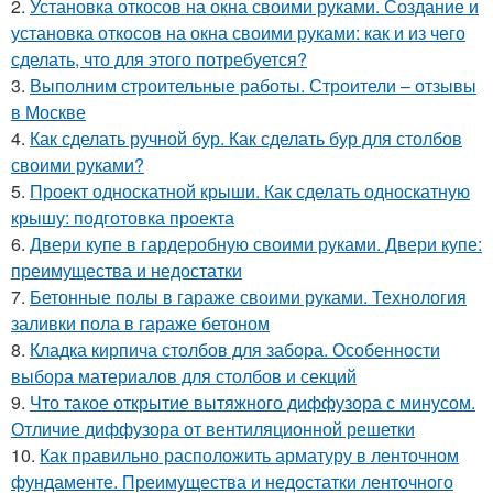
2.
Установка откосов на окна своими руками. Создание и
установка откосов на окна своими руками: как и из чего
сделать, что для этого потребуется?
3.
Выполним строительные работы. Строители – отзывы
в Москве
4.
Как сделать ручной бур. Как сделать бур для столбов
своими руками?
5.
Проект односкатной крыши. Как сделать односкатную
крышу: подготовка проекта
6.
Двери купе в гардеробную своими руками. Двери купе:
преимущества и недостатки
7.
Бетонные полы в гараже своими руками. Технология
заливки пола в гараже бетоном
8.
Кладка кирпича столбов для забора. Особенности
выбора материалов для столбов и секций
9.
Что такое открытие вытяжного диффузора с минусом.
Отличие диффузора от вентиляционной решетки
10.
Как правильно расположить арматуру в ленточном
фундаменте. Преимущества и недостатки ленточного