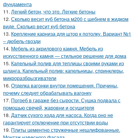
фундамента
11.
Легкий бетон, что это. Легкие бетоны
12.
Сколько весит куб бетона м200 с щебнем в жидком
виде. Сколько весит куб бетона
13.
Крепление карниза для штор к потолку. Вариант №1
– дюбель-гвозди
14.
Мебель из акрилового камня. Мебель из
искусственного камня — стильное решение для дома
15.
Капельный полив для теплицы своими руками из
шланга. Капельный полив: капельницы, спринклеры,
микроразбрызгиватели
16.
Отделка вагонки внутри помещения. Причины,
почему следует обрабатывать вагонку
17.
Погреб в гараже без сырости. Сушка подвала с
помощью свечей, жаровни и осушителя
18.
Датчик сухого хода для насоса. Когда оно не
гарантирует отключение при отсутствии воды
19.
Плиты цементно стружечные нешлифованные.
Монтаж навесного фасада