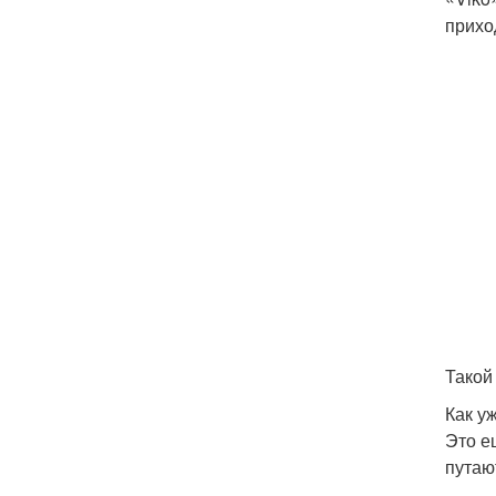
прихо
Такой
Как у
Это е
путаю