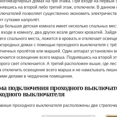
ногоквартирных домах на три этажа. При входе на первый 
нявшись на второй либо третий этаж, отключили. В данном
лючателей позволяет существенно экономить электричество,
ит сутками напролёт.
да большая детская комната имеет несколько спальных мес
 входе в комнату, два других возле детских кроватей. Зайдя
его спального места, ложится в кровать и отключает освещ
агородных домах с помощью проходного выключателя с тр
тничных пролётов или маршей. Один аппарат установлен в
ючается освещение всего марша. Поднявшись на второй эт
орого свет отключается. А третий расположен выше, где ле
а отключить освещение всего марша и не наматывать лишни
ими делами в чердачном помещении.
ма подключения проходного выключат
ходного выключателя
авише проходного выключателя расположены две стрелочки 