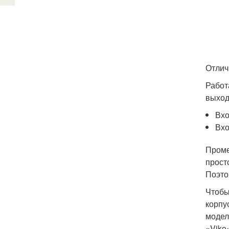
Отлич
Работ
выход
Вхо
Вхо
Проме
прост
Поэто
Чтобы
корпу
модел
«Viko