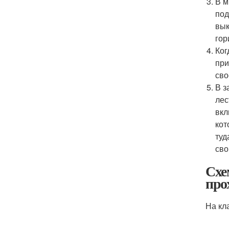
В м
под
вык
гор
Ког
при
сво
В з
лес
вкл
кот
туд
сво
Схе
про
На кл