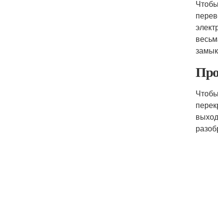
Чтобы
перев
элект
весьм
замык
Про
Чтобы
перек
выход
разоб