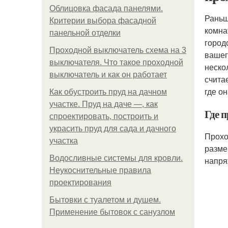
Облицовка фасада панелями.
Раньш
Критерии выбора фасадной
комна
панельной отделки
город
Проходной выключатель схема на 3
вашег
выключателя. Что такое проходной
неско
выключатель и как он работает
счита
где о
Как обустроить пруд на дачном
участке. Пруд на даче —, как
Где 
спроектировать, построить и
украсить пруд для сада и дачного
Прохо
участка
разме
Водосливные системы для кровли.
напря
Неукоснительные правила
проектирования
Бытовки с туалетом и душем.
Применение бытовок с санузлом