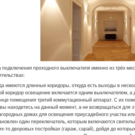
 подключения проходного выключателя именно из трёх мес
ятельствах:
да имеются длинные коридоры, откуда есть выходы в неско
ой коридор освещение включается одним выключателем, а д
онце помещения третий коммутационный аппарат. С их пом
 вы находитесь на данный момент, а не возвращаться для э
агородных домах для освещения приусадебного участка или
ановлен один переключатель, которым включаются светильн
их-то дворовых постройках (гараж, сарай), дойдя до котор