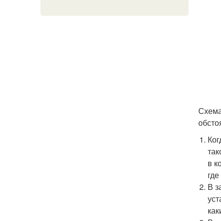
Схема
обсто
Ког
так
в к
где
В з
уст
как