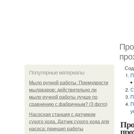
Про
про
Сод
Популярные материалы
П
Мыло ручной работы. Премудрости
С
мыловаров: действительно ли
П
мыло ручной работы лучше по
П
сравнению с фабричным? (3 фото)
у
Насосная станция с датчиком
Про
сухого хода. Датчик сухого хода для
про
насоса: принцип работы