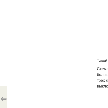
Такой
Схема
больш
трех 
выклю
⇦