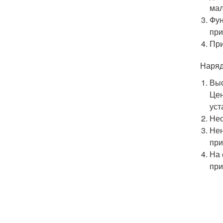
мал
Фун
при
При
Наряд
Выс
Цен
уст
Нео
Нен
при
На 
при