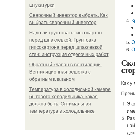
штукатурки
Сварочный инвертор выбрать. Как
К
выбрать сварочный инвертор
Надо ли грунтовать гипсокартон
перед шпаклевкой. Грунтовка
О
гипсокартона перед шпаклевкой
О
стен: инструкция отделочных работ
Скл
Обратный клапан в вентиляции.
сто
Вентиляционная решетка с
обратным клапаном
Как у
Температура в холодильной камере
Преим
бытового холодильника, какая
Эко
должна быть. Оптимальная
име
температура в холодильнике
Раз
най
дек