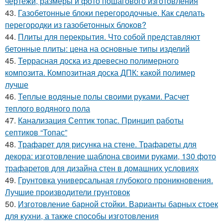
чертежи, размеры и фото пошагового изготовления
43.
Газобетонные блоки перегородочные. Как сделать
перегородки из газобетонных блоков?
44.
Плиты для перекрытия. Что собой представляют
бетонные плиты: цена на основные типы изделий
45.
Террасная доска из древесно полимерного
композита. Композитная доска ДПК: какой полимер
лучше
46.
Теплые водяные полы своими руками. Расчет
теплого водяного пола
47.
Канализация Септик топас. Принцип работы
септиков “Топас”
48.
Трафарет для рисунка на стене. Трафареты для
декора: изготовление шаблона своими руками, 130 фото
трафаретов для дизайна стен в домашних условиях
49.
Грунтовка универсальная глубокого проникновения.
Лучшие производители грунтовок
50.
Изготовление барной стойки. Варианты барных стоек
для кухни, а также способы изготовления