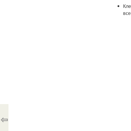
Кле
все
⇦