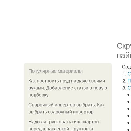
Скр
пай
Сод
Популярные материалы
С
П
Как построить пруд на даче своими
С
руками. Добавление статьи в новую
подборку
Сварочный инвертор выбрать. Как
выбрать сварочный инвертор
Надо ли грунтовать гипсокартон
перед шпаклевкой. Грунтовка