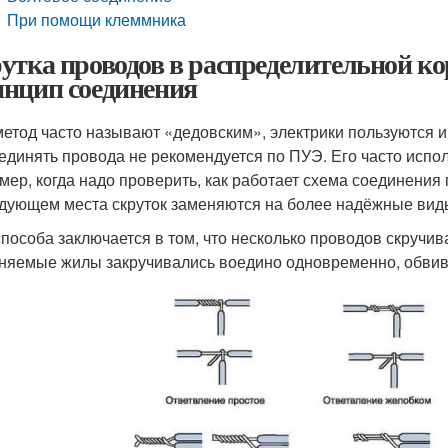
При помощи клеммника
утка проводов в распределительной кор
нцип соединения
метод часто называют «дедовским», электрики пользуются им
оединять провода не рекомендуется по ПУЭ. Его часто испо
мер, когда надо проверить, как работает схема соединения
дующем места скруток заменяются на более надёжные вид
способа заключается в том, что несколько проводов скручи
няемые жилы закручивались воедино одновременно, обвиват