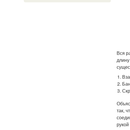
Вся р
длину
сущес
Вза
Бан
Скр
Объяс
так, 
соеди
рукой