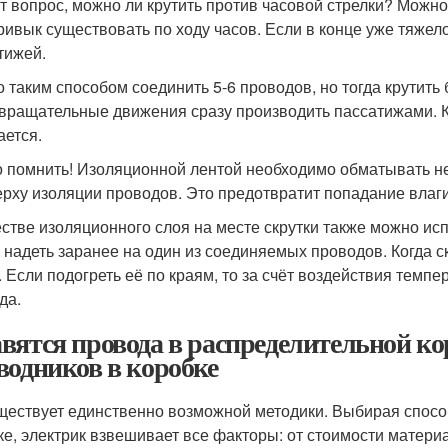
т вопрос, можно ли крутить против часовой стрелки? Можно,
ривык существовать по ходу часов. Если в конце уже тяжел
тижей.
 таким способом соединить 5-6 проводов, но тогда крутить б
 вращательные движения сразу производить пассатижами. Ко
ается.
 помнить! Изоляционной лентой необходимо обматывать не т
ерху изоляции проводов. Это предотвратит попадание влаг
естве изоляционного слоя на месте скрутки также можно исп
 надеть заранее на один из соединяемых проводов. Когда скр
. Если подогреть её по краям, то за счёт воздействия темп
да.
вятся провода в распределительной ко
водников в коробке
ществует единственно возможной методики. Выбирая способ
ке, электрик взвешивает все факторы: от стоимости матери