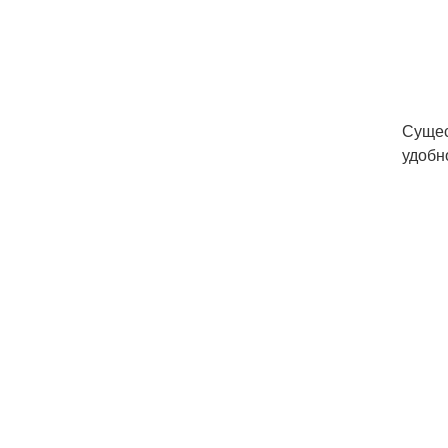
Сущес
удобн