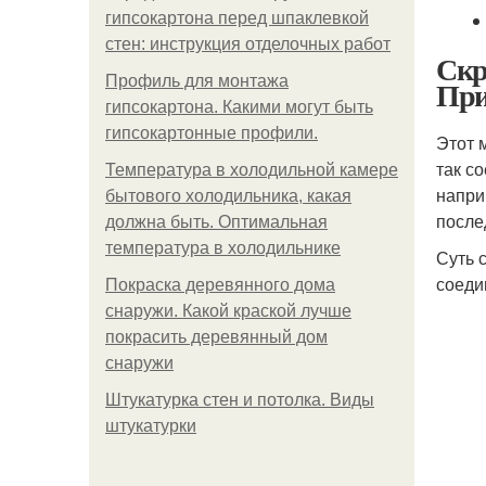
гипсокартона перед шпаклевкой
стен: инструкция отделочных работ
Скр
Профиль для монтажа
При
гипсокартона. Какими могут быть
гипсокартонные профили.
Этот 
так с
Температура в холодильной камере
напри
бытового холодильника, какая
после
должна быть. Оптимальная
температура в холодильнике
Суть 
соеди
Покраска деревянного дома
снаружи. Какой краской лучше
покрасить деревянный дом
снаружи
Штукатурка стен и потолка. Виды
штукатурки