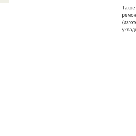
Такое
ремон
(изго
уклад