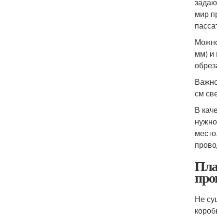
задаю
мир п
пасса
Можно
мм) и
обрез
Важно
см св
В кач
нужно
место
прово
Пла
про
Не су
короб