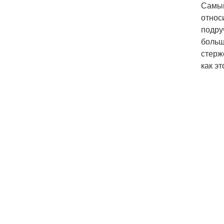
Самый
относ
подру
больш
стерж
как эт