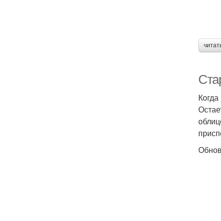
читат
Ста
Когда
Остае
облиц
присп
Обнов