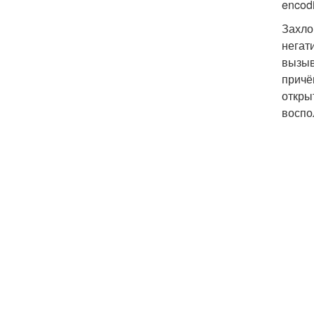
encod
Захло
негат
вызыв
причё
откры
воспо