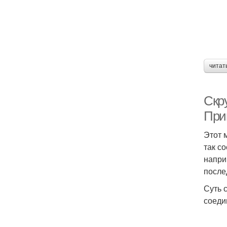
читат
Скру
При
Этот 
так с
напри
после
Суть 
соеди