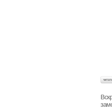
читат
Вскр
зам