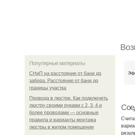
Воз
Популярные материалы
Эф
СНиП на расстояние от бани до
забора. Расстояние от бани до
границы участка
Провода в люстре. Как подключить
люстру своими руками с 2, 3, 4 и
Сое
более проводами — основные
Счита
правила и варианты монтажа
вариа
люстры в жилом помещении
резул