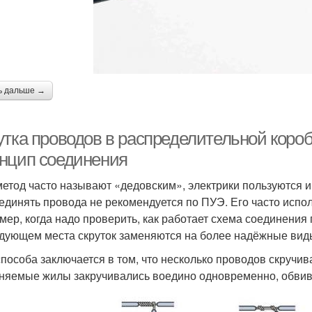
ь дальше →
тка проводов в распределительной коробк
нцип соединения
метод часто называют «дедовским», электрики пользуются им
оединять провода не рекомендуется по ПУЭ. Его часто испо
мер, когда надо проверить, как работает схема соединения
дующем места скруток заменяются на более надёжные вид
способа заключается в том, что несколько проводов скручи
няемые жилы закручивались воедино одновременно, обвиват