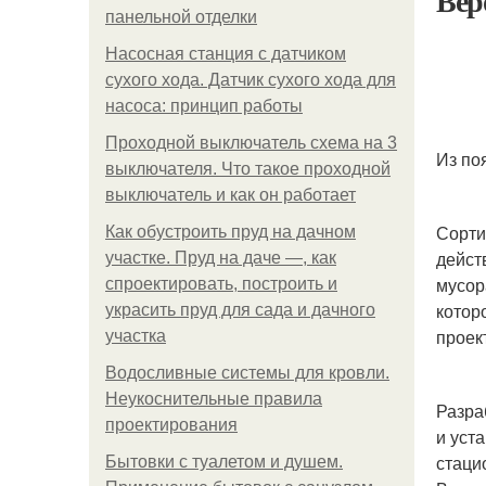
Вер
панельной отделки
Насосная станция с датчиком
сухого хода. Датчик сухого хода для
насоса: принцип работы
Проходной выключатель схема на 3
Из по
выключателя. Что такое проходной
выключатель и как он работает
Сорти
Как обустроить пруд на дачном
дейст
участке. Пруд на даче —, как
мусор
спроектировать, построить и
котор
украсить пруд для сада и дачного
проек
участка
Водосливные системы для кровли.
Неукоснительные правила
Разра
проектирования
и уст
стаци
Бытовки с туалетом и душем.