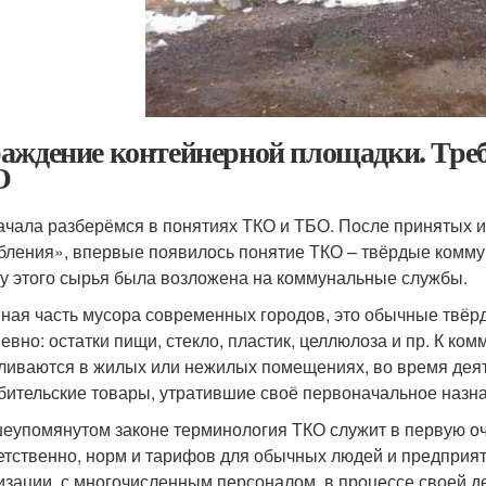
аждение контейнерной площадки. Тре
О
ачала разберёмся в понятиях ТКО и ТБО. После принятых и
бления», впервые появилось понятие ТКО – твёрдые комму
у этого сырья была возложена на коммунальные службы.
ная часть мусора современных городов, это обычные твёр
евно: остатки пищи, стекло, пластик, целлюлоза и пр. К ко
ливаются в жилых или нежилых помещениях, во время деят
бительские товары, утратившие своё первоначальное назн
еупомянутом законе терминология ТКО служит в первую оч
етственно, норм и тарифов для обычных людей и предприят
изации, с многочисленным персоналом, в процессе своей 