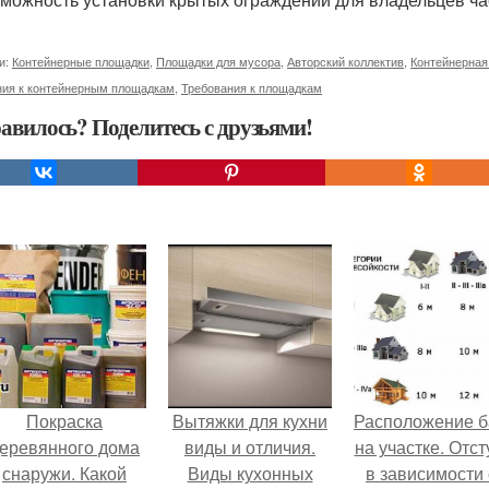
и:
Контейнерные площадки
,
Площадки для мусора
,
Авторский коллектив
,
Контейнерная
ния к контейнерным площадкам
,
Требования к площадкам
авилось? Поделитесь с друзьями!
Покраска
Вытяжки для кухни
Расположение б
еревянного дома
виды и отличия.
на участке. Отс
снаружи. Какой
Виды кухонных
в зависимости 