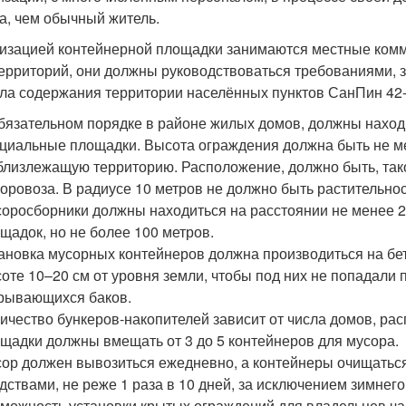
а, чем обычный житель.
изацией контейнерной площадки занимаются местные комм
территорий, они должны руководствоваться требованиями,
ла содержания территории населённых пунктов СанПин 42-1
бязательном порядке в районе жилых домов, должны наход
циальные площадки. Высота ограждения должна быть не ме
близлежащую территорию. Расположение, должно быть, так
оровоза. В радиусе 10 метров не должно быть растительнос
оросборники должны находиться на расстоянии не менее 20
щадок, но не более 100 метров.
ановка мусорных контейнеров должна производиться на б
оте 10–20 см от уровня земли, чтобы под них не попадали 
рывающихся баков.
ичество бункеров-накопителей зависит от числа домов, р
щадки должны вмещать от 3 до 5 контейнеров для мусора.
ор должен вывозиться ежедневно, а контейнеры очищать
дствами, не реже 1 раза в 10 дней, за исключением зимнег
можность установки крытых ограждений для владельцев час