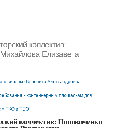
торский коллектив:
 Михайлова Елизавета
Поповиченко Вероника Александровна,
ребования к контейнерным площадкам для
ам ТКО и ТБО
рский коллектив: Поповиченко