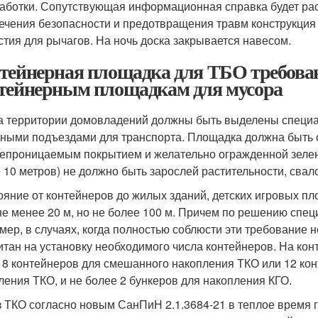
аботки. Сопутствующая информационная справка будет ра
ечения безопасности и предотвращения травм конструкция 
стия для рычагов. На ночь доска закрывается навесом.
тейнерная площадка для ТБО требован
тейнерным площадкам для мусора
на территории домовладений должны быть выделены специ
бными подъездами для транспорта. Площадка должна быть о
епроницаемым покрытием и желательно огражденной зелен
 10 метров) не должно быть зарослей растительности, сва
ояние от контейнеров до жилых зданий, детских игровых пл
не менее 20 м, но не более 100 м. Причем по решению спец
мер, в случаях, когда полностью соблюсти эти требование
итан на установку необходимого числа контейнеров. На к
 8 контейнеров для смешанного накопления ТКО или 12 конт
ления ТКО, и не более 2 бункеров для накопления КГО.
 ТКО согласно новым СанПиН 2.1.3684-21 в теплое время г