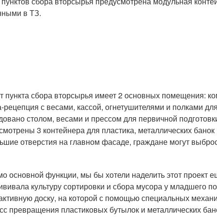
 пунктов сбора вторсырья предусмотрена модульная контей
нными в ТЗ.
т пункта сбора вторсырья имеет 2 основных помещения: ко
а-рецепция с весами, кассой, огнетушителями и полками д
довано столом, весами и прессом для первичной подготовки
смотрены 3 контейнера для пластика, металлических банок 
ьшие отверстия на главном фасаде, граждане могут выброс
о основной функции, мы бы хотели наделить этот проект е
ививала культуру сортировки и сбора мусора у младшего по
активную доску, на которой с помощью специальных механ
сс превращения пластиковых бутылок и металлических бано