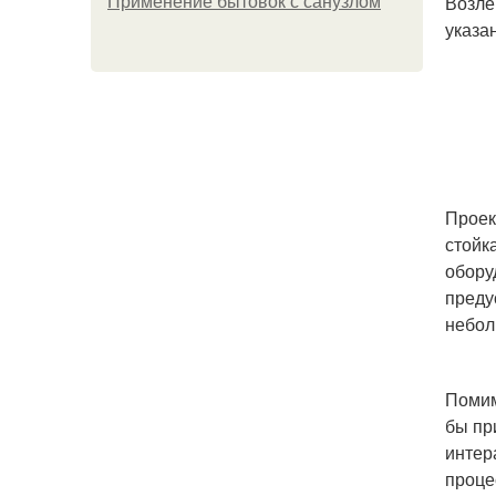
Возле
Применение бытовок с санузлом
указа
Проек
стойк
обору
преду
небол
Помим
бы пр
интер
проце