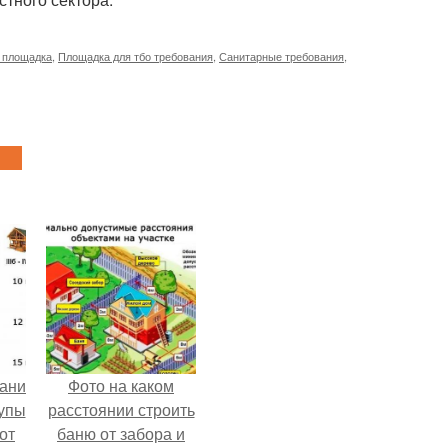
 площадка
,
Площадка для тбо требования
,
Санитарные требования
,
ани
Фото на каком
тупы
расстоянии строить
от
баню от забора и