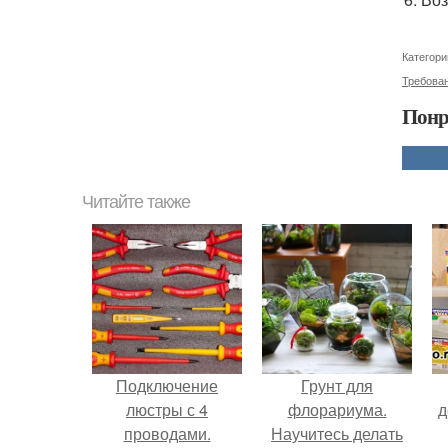
Категори
Требова
Понр
Читайте также
Подключение
Грунт для
люстры с 4
флорариума.
д
проводами.
Научитесь делать