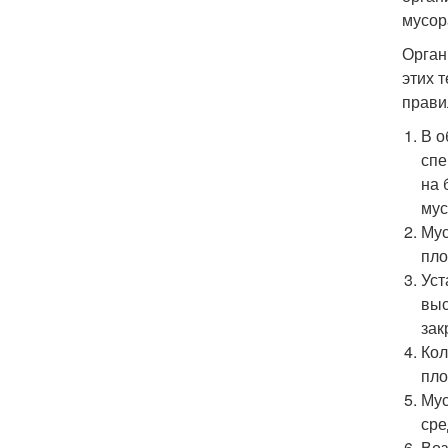
мусор
Орган
этих 
прави
В о
спе
на 
мус
Мус
пло
Уст
выс
зак
Кол
пло
Мус
сре
Воз