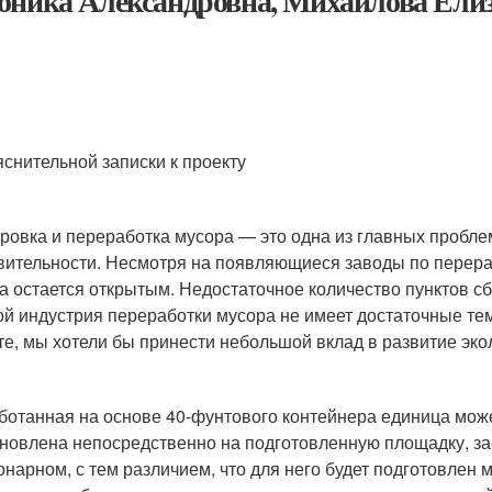
оника Александровна, Михайлова Ели
яснительной записки к проекту
ровка и переработка мусора — это одна из главных пробле
вительности. Несмотря на появляющиеся заводы по перераб
а остается открытым. Недостаточное количество пунктов сб
ой индустрия переработки мусора не имеет достаточные те
те, мы хотели бы принести небольшой вклад в развитие эко
ботанная на основе 40-фунтового контейнера единица мож
ановлена непосредственно на подготовленную площадку, з
онарном, с тем различием, что для него будет подготовлен