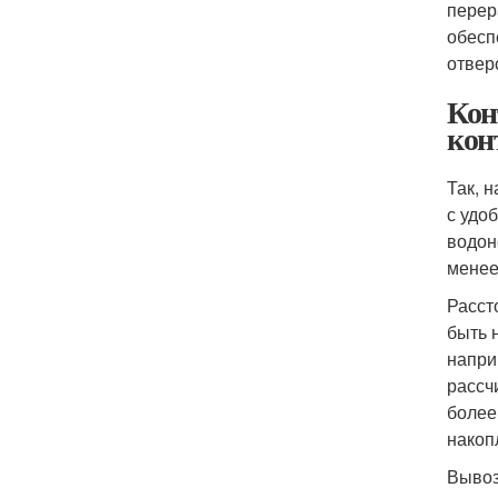
перер
обесп
отвер
Кон
кон
Так, 
с удо
водон
менее
Расст
быть 
напри
рассч
более
накоп
Вывоз