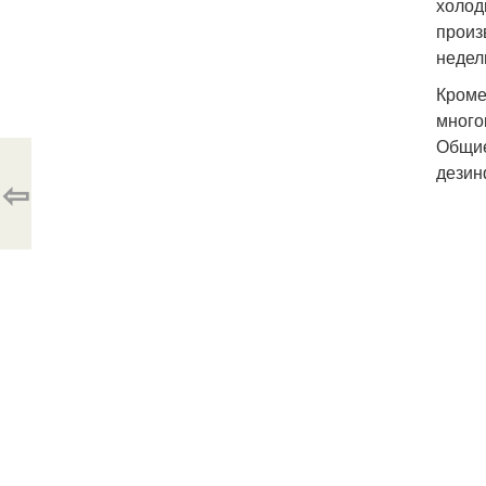
холод
произ
недел
Кроме
много
Общие
дезин
⇦