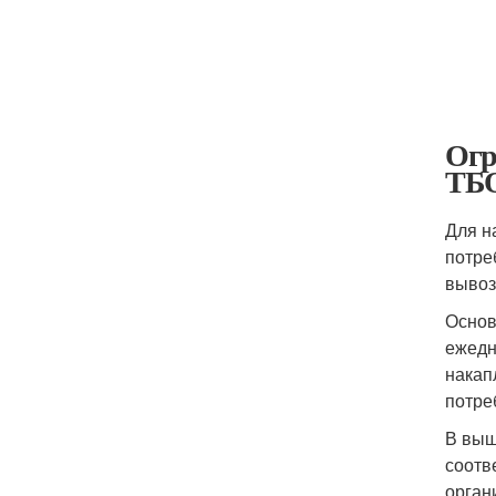
Огр
ТБ
Для н
потре
вывоз
Основ
ежедн
накап
потре
В выш
соотв
орган