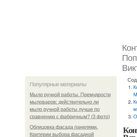
Кон
Поп
Вик
Сод
Популярные материалы
К
М
Мыло ручной работы. Премудрости
К
мыловаров: действительно ли
м
мыло ручной работы лучше по
О
сравнению с фабричным? (3 фото)
Кон
Облицовка фасада панелями.
Критерии выбора фасадной