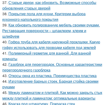
37.
Старые двери, как обновить. Возможные способы
обновления старых дверей
38.
Покрытие пола для кухни. Критерии выбора
кухонного напольного покрытия
39.
Как обновить полированную мебель своими руками.
Реставрация поверхности – шпаклюем, клеим и
шлифуем
40.
Гофра труба для кабеля наружной прокладки. Какую
гофру использовать для проводки кабеля под землей
41.
Полимерный герметик для ванной. Для ванной
комнаты
42.
Газоблок для перегородок. Основные характеристики
перегородочного газоблока
43.
Откосы окна из пластика. Преимущества пластика
44.
Изготовление барных стоек. Барная стойка своими
руками
45.
Между ламинатом и плиткой. Как можно закрыть стык
между плиткой и ламинатом: оптимальные варианты
46.
Краска под штукатурку. Покраска стен