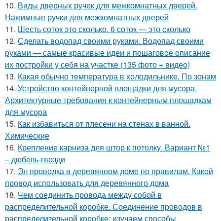
10.
Виды дверных ручек для межкомнатных дверей.
Нажимные ручки для межкомнатных дверей
11.
Шесть соток это сколько. 6 соток — это сколько
12.
Сделать водопад своими руками. Водопад своими
руками — самые красивые идеи и пошаговое описание
их постройки у себя на участке (135 фото + видео)
13.
Какая обычно температура в холодильнике. По зонам
14.
Устройство контейнерной площадки для мусора.
Архитектурные требования к контейнерным площадкам
для мусора
15.
Как избавиться от плесени на стенах в ванной.
Химические
16.
Крепление карниза для штор к потолку. Вариант №1
– дюбель-гвозди
17.
Эл проводка в деревянном доме по правилам. Какой
провод использовать для деревянного дома
18.
Чем соединить провода между собой в
распределительной коробке. Соединение проводов в
распределительной коробке: изучаем способы