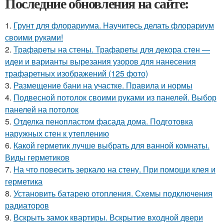
Последние обновления на сайте:
1.
Грунт для флорариума. Научитесь делать флорариум
своими руками!
2.
Трафареты на стены. Трафареты для декора стен —
идеи и варианты вырезания узоров для нанесения
трафаретных изображений (125 фото)
3.
Размещение бани на участке. Правила и нормы
4.
Подвесной потолок своими руками из панелей. Выбор
панелей на потолок
5.
Отделка пенопластом фасада дома. Подготовка
наружных стен к утеплению
6.
Какой герметик лучше выбрать для ванной комнаты.
Виды герметиков
7.
На что повесить зеркало на стену. При помощи клея и
герметика
8.
Установить батарею отопления. Схемы подключения
радиаторов
9.
Вскрыть замок квартиры. Вскрытие входной двери