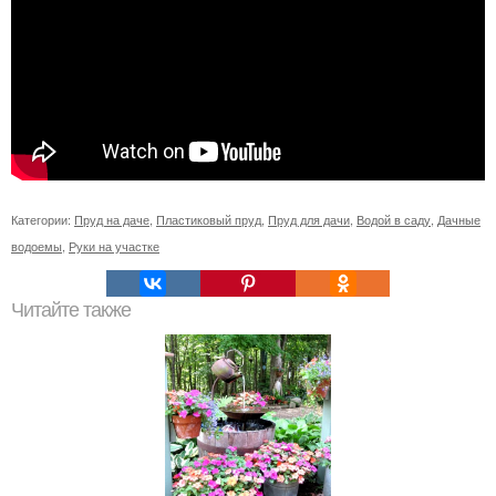
Категории:
Пруд на даче
,
Пластиковый пруд
,
Пруд для дачи
,
Водой в саду
,
Дачные
водоемы
,
Руки на участке
Читайте также