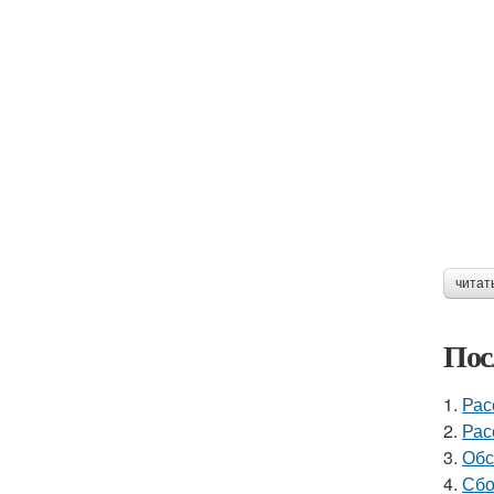
читат
Пос
1.
Рас
2.
Рас
3.
Обс
4.
Сбо