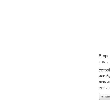
Второ
самые
Устро
или б
люмин
есть 
читат