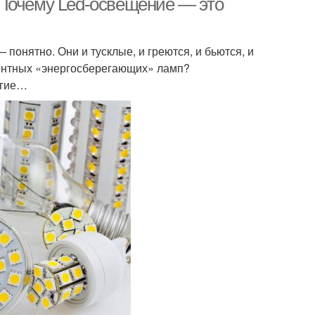
 Почему Led-освещение — это
понятно. Они и тусклые, и греются, и бьются, и
ентных «энергосберегающих» ламп?
угие…