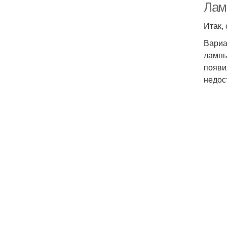
Лам
Итак,
Вариа
лампы
появи
недос