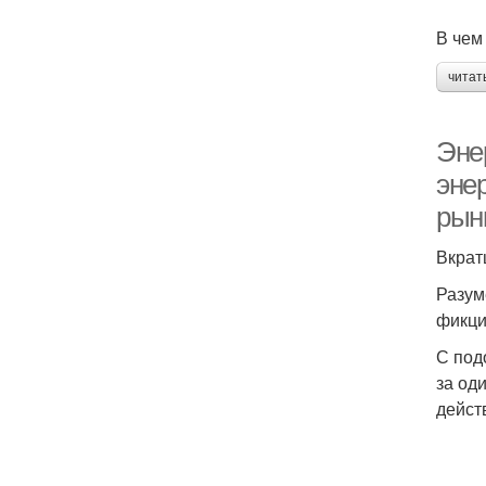
В чем
читат
Эне
эне
рын
Вкрат
Разум
фикци
С под
за од
дейст