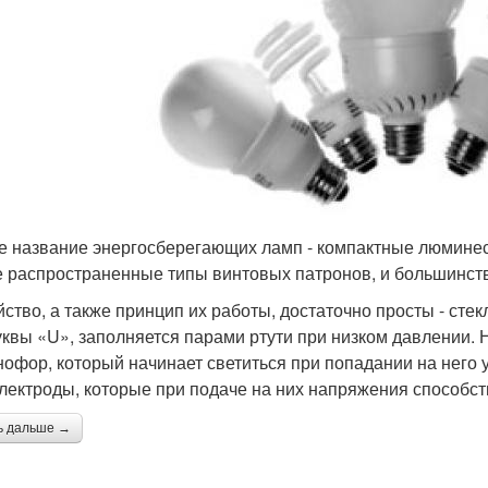
е название энергосберегающих ламп - компактные люмине
 распространенные типы винтовых патронов, и большинств
йство, а также принцип их работы, достаточно просты - ст
уквы «U», заполняется парами ртути при низком давлении.
офор, который начинает светиться при попадании на него 
электроды, которые при подаче на них напряжения способс
ь дальше →