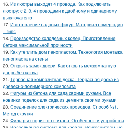
16.
Из люстры выходят 4 провода. Как подключить
люстру: с 2, 3, 4 проводами к двойному и одинарному
выключателю
17.
Изготовление садовых фигур. Материал номер один
– гипс
18.
Производство колодезных колец. Приготовление
бетона максимальной прочности
19.
Как утеплить дом пенопластом. Технология монтажа
пенопласта на стены
20.
Открыть замок двери. Как открыть межкомнатную
дверь без ключа
21.
Террасная композитная доска. Террасная доска из
древесно-полимерного композита
22.
Фигуры из бетона для сада своими руками. Все
новинки поделок для сада из цемента своими руками
23.
Соединение электрических проводов. Способ №1.
Метод скрутки
24.
Фильтр из пористого титана. Особенности устройства
25.
Водосливная система для кровли. Неукоснительные