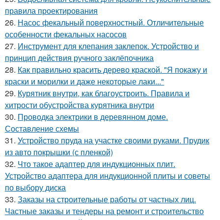
правила проектирования
26.
Насос фекальный поверхностный. Отличительные
особенности фекальных насосов
27.
Инструмент для клепания заклепок. Устройство и
принцип действия ручного заклёпочника
28.
Как правильно красить дерево краской. "Я покажу и
краски и морилки и даже некоторые лаки..."
29.
Курятник внутри, как благоустроить. Правила и
хитрости обустройства курятника внутри
30.
Проводка электрики в деревянном доме.
Составление схемы
31.
Устройство пруда на участке своими руками. Прудик
из авто покрышки (с пленкой)
32.
Что такое адаптер для индукционных плит.
Устройство адаптера для индукционной плиты и советы
по выбору диска
33.
Заказы на строительные работы от частных лиц.
Частные заказы и тендеры на ремонт и строительство