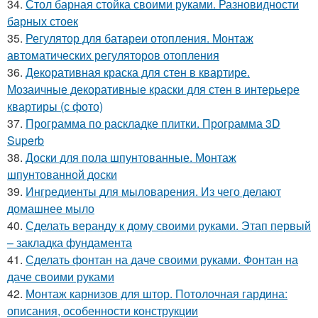
34.
Стол барная стойка своими руками. Разновидности
барных стоек
35.
Регулятор для батареи отопления. Монтаж
автоматических регуляторов отопления
36.
Декоративная краска для стен в квартире.
Мозаичные декоративные краски для стен в интерьере
квартиры (с фото)
37.
Программа по раскладке плитки. Программа 3D
Superb
38.
Доски для пола шпунтованные. Монтаж
шпунтованной доски
39.
Ингредиенты для мыловарения. Из чего делают
домашнее мыло
40.
Сделать веранду к дому своими руками. Этап первый
– закладка фундамента
41.
Сделать фонтан на даче своими руками. Фонтан на
даче своими руками
42.
Монтаж карнизов для штор. Потолочная гардина:
описания, особенности конструкции