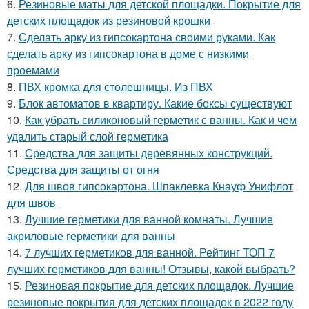
6.
Резиновые маты для детской площадки. Покрытие для
детских площадок из резиновой крошки
7.
Сделать арку из гипсокартона своими руками. Как
сделать арку из гипсокартона в доме с низкими
проемами
8.
ПВХ кромка для столешницы. Из ПВХ
9.
Блок автоматов в квартиру. Какие боксы существуют
10.
Как убрать силиконовый герметик с ванны. Как и чем
удалить старый слой герметика
11.
Средства для защиты деревянных конструкций.
Средства для защиты от огня
12.
Для швов гипсокартона. Шпаклевка Кнауф Унифлот
для швов
13.
Лучшие герметики для ванной комнаты. Лучшие
акриловые герметики для ванны
14.
7 лучших герметиков для ванной. Рейтинг ТОП 7
лучших герметиков для ванны! Отзывы, какой выбрать?
15.
Резиновая покрытие для детских площадок. Лучшие
резиновые покрытия для детских площадок в 2022 году