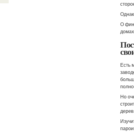
сторо
Однак
О фин
домах
Пос
сво
Есть 
завод
больш
полно
Но оч
строи
дерев
Изучи
парои