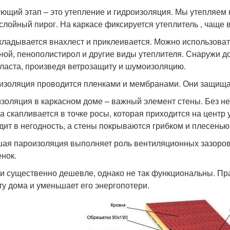
ющий этап – это утепление и гидроизоляция. Мы утепляем к
слойный пирог. На каркасе фиксируется утеплитель , чаще 
кладывается внахлест и приклеивается. Можно использоват
ной, пенополистирол и другие виды утеплителя. Снаружи д
ласта, произведя ветрозащиту и шумоизоляцию.
изоляция проводится пленками и мембранами. Они защищаю
золяция в каркасном доме – важный элемент стены. Без нее
га скапливается в точке росы, которая приходится на центр 
дит в негодность, а стены покрываются грибком и плесенью
ая пароизоляция выполняет роль вентиляционных зазоров,
енок.
и существенно дешевле, однако не так функциональны. Пр
ту дома и уменьшает его энергопотери.