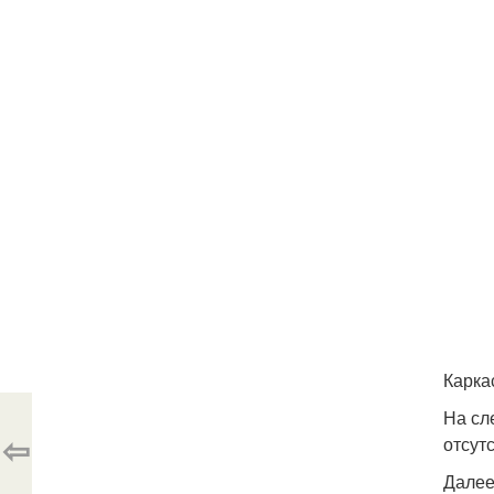
Карка
На сл
⇦
отсут
Далее