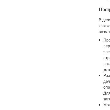
Пост
В дел
кратк
возмо
Про
пер
эле
отр
рас
кот
Раз
дел
опр
Для
заг
Мон