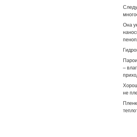
Следу
много
Она у
нанос
пеноп
Гидро
Парои
– вла
прихо
Хорош
не пл
Пленк
тепло