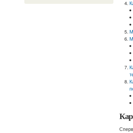
К
М
М
К
т
К
п
Кар
Сперв