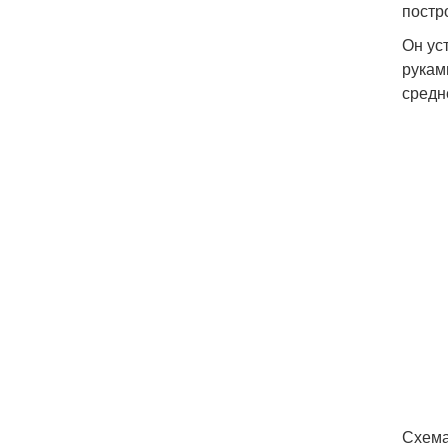
постр
Он ус
рукам
средн
Схема