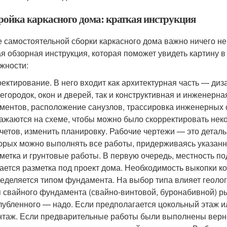
ройка каркасного дома: краткая инструкция
е самостоятельной сборки каркасного дома важно ничего не
ая обзорная инструкция, которая поможет увидеть картину в
жности:
ектирование. В него входит как архитектурная часть — ди
егородок, окон и дверей, так и конструктивная и инженерн
ментов, расположение санузлов, трассировка инженерных 
ажаются на схеме, чтобы можно было скорректировать нек
четов, изменить планировку. Рабочие чертежи — это детал
орых можно выполнять все работы, придерживаясь указан
метка и грунтовые работы. В первую очередь, местность п
ается разметка под проект дома. Необходимость выкопки к
еделяется типом фундамента. На выбор типа влияет геолог
 свайного фундамента (свайно-винтовой, буронабивной) ры
лубленного — надо. Если предполагается цокольный этаж и
таж. Если предварительные работы были выполнены верно