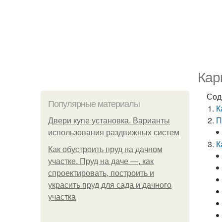
Кар
Сод
Популярные материалы
К
П
Двери купе установка. Варианты
использования раздвижных систем
К
Как обустроить пруд на дачном
участке. Пруд на даче —, как
спроектировать, построить и
украсить пруд для сада и дачного
участка