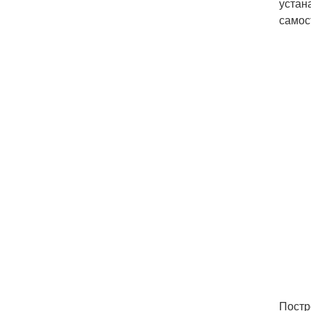
устан
самос
Постр