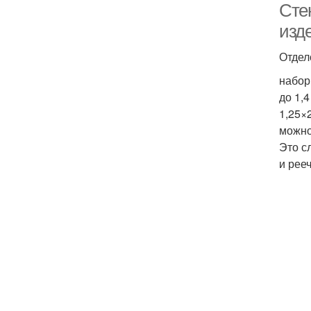
Сте
изд
Отдел
набор
до 1,
1,25×
можно
Это с
и рее