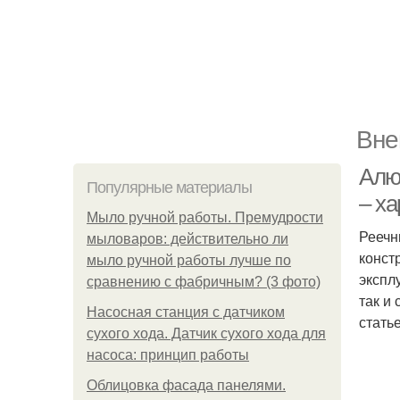
Вне
Алю
Популярные материалы
– ха
Мыло ручной работы. Премудрости
Реечн
мыловаров: действительно ли
конст
мыло ручной работы лучше по
экспл
сравнению с фабричным? (3 фото)
так и
Насосная станция с датчиком
стать
сухого хода. Датчик сухого хода для
насоса: принцип работы
Облицовка фасада панелями.