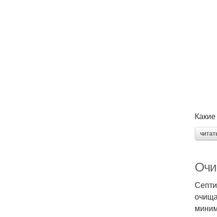
Какие
читат
Очи
Септи
очища
миним