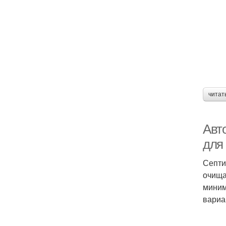
читат
Авт
для
Септи
очища
миним
вариа