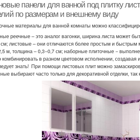
новые панели для ванной под плитку лис
елий по размерам и внешнему виду
очные материалы для ванной комнаты можно классифициро
ные реечные – это аналог вагонки, ширина листа может быть 
4 см; листовые – они отличаются более простым и быстрым
2,5 м, толщина – 0,3−0,7 см; наборные плиточные − выполне
 комбинировать в разном цветовом исполнении, создавая и
ледует знать! При помощи листовых плит можно замаскиро
чные выбирают часто только для декоративной отделки, так