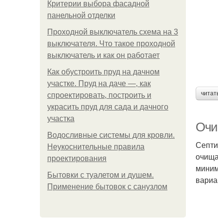
Критерии выбора фасадной
панельной отделки
Проходной выключатель схема на 3
выключателя. Что такое проходной
выключатель и как он работает
Как обустроить пруд на дачном
участке. Пруд на даче —, как
читат
спроектировать, построить и
украсить пруд для сада и дачного
участка
Очи
Водосливные системы для кровли.
Септи
Неукоснительные правила
очища
проектирования
миним
Бытовки с туалетом и душем.
вариа
Применение бытовок с санузлом