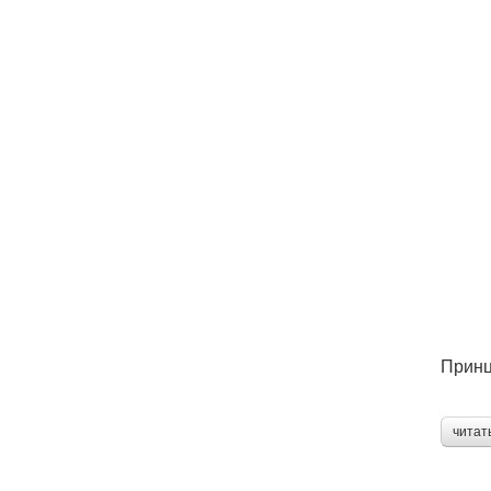
Принц
читат