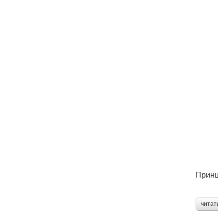
Принц
читат