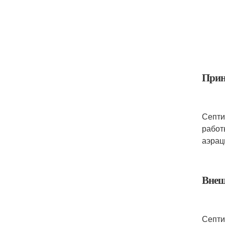
Прин
Септи
работ
аэрац
Внеш
Септи