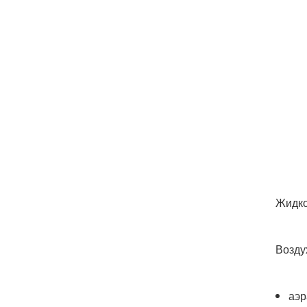
Жидко
Возду
аэр