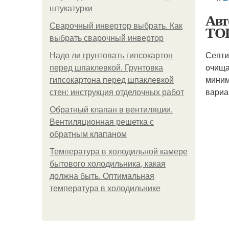
штукатурки
Авт
Сварочный инвертор выбрать. Как
ТОП
выбрать сварочный инвертор
Септи
Надо ли грунтовать гипсокартон
очища
перед шпаклевкой. Грунтовка
миним
гипсокартона перед шпаклевкой
вариа
стен: инструкция отделочных работ
Обратный клапан в вентиляции.
Вентиляционная решетка с
обратным клапаном
Температура в холодильной камере
бытового холодильника, какая
должна быть. Оптимальная
температура в холодильнике