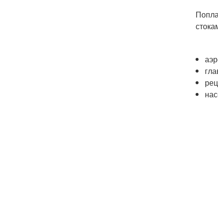
Попла
стока
аэр
гла
рец
нас