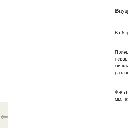
Внут
В общ
Прием
первы
миним
разла
Фильт
мм, н
⇦