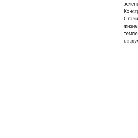
зелен
Конст
Стаби
жизне
темпе
возду