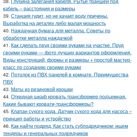
38.
Глубина залегания кабеля. Рытье траншеи под
кабель – расстояния и размеры
39.
Станция гудит, но не качает воду причины.
Выработка на деталях либо малая мощность
40.
Наждачная бумага для металла. Советы по
обработке металла наждачкой
41.
Как сделать пруд своими руками на участке. Пруд
своими руками — фото лучших вариантов оформления.
Виды конструкций, формы и размеры + простой мастер-
класс по созданию своими руками
42.
Потолок из ПВХ панелей в комнате. Преимущества
ПВХ
43.
Маты из резиновой крошки
44.
Откидная шкаф кровать трансформер подъемная.
Какие бывают кровати-трансформеры?
45.
Клапан сухого хода. Датчик сухого хода для насоса –
принцип работы и устройство
46.
Как найти подряд. Как стать субподрядчиком: ищем
тендеры и генеральных подрядчиков