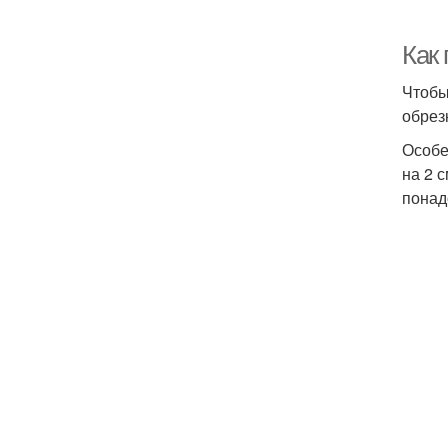
Как
Чтобы
обрез
Особе
на 2 
понад