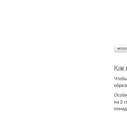
читат
Как
Чтобы
обрез
Особе
на 2 
понад