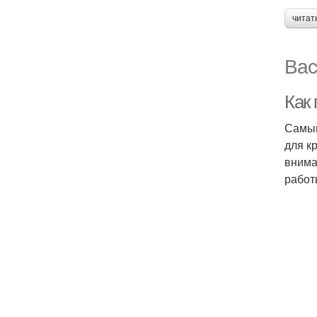
читат
Вас
Как 
Самый
для к
внима
работ