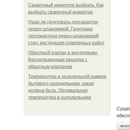
Сварочный инвертор выбрать. Как
выбрать сварочный инвертор
Надо ли грунтовать гипсокартон
перед шпаклевкой. Грунтовка
гипсокартона перед шпаклевкой
стен: инструкция отделочных работ
Обратный клапан в вентиляции.
Вентиляционная решетка с
обратным клапаном
Температура в холодильной камере
бытового холодильника, какая
должна быть. Оптимальная
температура в холодильнике
Сущес
обесп
читат