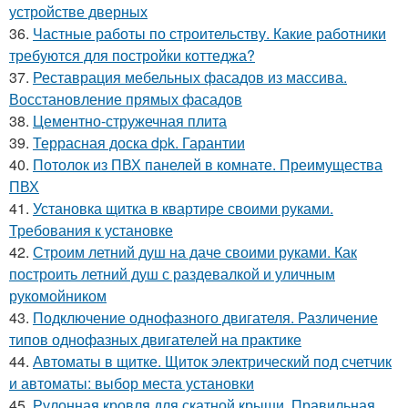
устройстве дверных
36.
Частные работы по строительству. Какие работники
требуются для постройки коттеджа?
37.
Реставрация мебельных фасадов из массива.
Восстановление прямых фасадов
38.
Цементно-стружечная плита
39.
Террасная доска dpk. Гарантии
40.
Потолок из ПВХ панелей в комнате. Преимущества
ПВХ
41.
Установка щитка в квартире своими руками.
Требования к установке
42.
Строим летний душ на даче своими руками. Как
построить летний душ с раздевалкой и уличным
рукомойником
43.
Подключение однофазного двигателя. Различение
типов однофазных двигателей на практике
44.
Автоматы в щитке. Щиток электрический под счетчик
и автоматы: выбор места установки
45.
Рулонная кровля для скатной крыши. Правильная