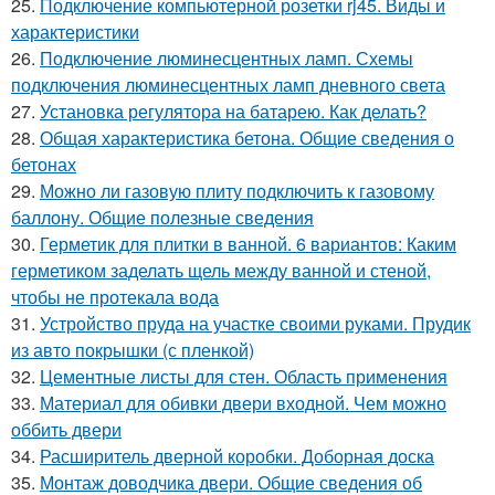
25.
Подключение компьютерной розетки rj45. Виды и
характеристики
26.
Подключение люминесцентных ламп. Схемы
подключения люминесцентных ламп дневного света
27.
Установка регулятора на батарею. Как делать?
28.
Общая характеристика бетона. Общие сведения о
бетонах
29.
Можно ли газовую плиту подключить к газовому
баллону. Общие полезные сведения
30.
Герметик для плитки в ванной. 6 вариантов: Каким
герметиком заделать щель между ванной и стеной,
чтобы не протекала вода
31.
Устройство пруда на участке своими руками. Прудик
из авто покрышки (с пленкой)
32.
Цементные листы для стен. Область применения
33.
Материал для обивки двери входной. Чем можно
оббить двери
34.
Расширитель дверной коробки. Доборная доска
35.
Монтаж доводчика двери. Общие сведения об