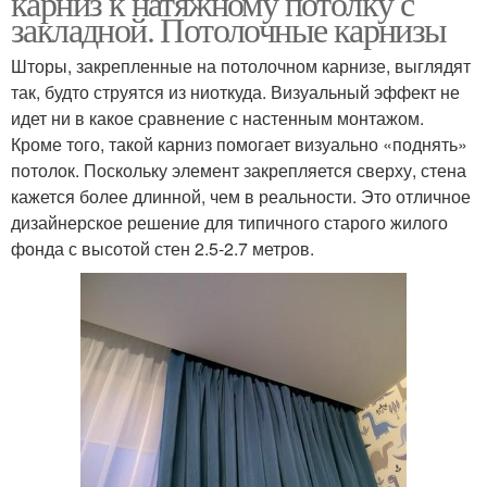
карниз к натяжному потолку с
закладной. Потолочные карнизы
Шторы, закрепленные на потолочном карнизе, выглядят
Карниз для натяжного
Ниши для скрытых
так, будто струятся из ниоткуда. Визуальный эффект не
потолка
карнизов
идет ни в какое сравнение с настенным монтажом.
Кроме того, такой карниз помогает визуально «поднять»
потолок. Поскольку элемент закрепляется сверху, стена
кажется более длинной, чем в реальности. Это отличное
Натяжной потолок
дизайнерское решение для типичного старого жилого
фонда с высотой стен 2.5-2.7 метров.