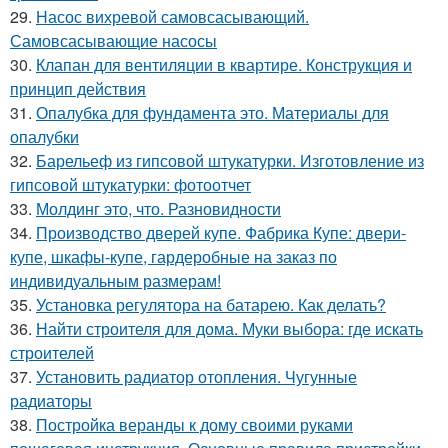
29.
Насос вихревой самовсасывающий.
Самовсасывающие насосы
30.
Клапан для вентиляции в квартире. Конструкция и
принцип действия
31.
Опалубка для фундамента это. Материалы для
опалубки
32.
Барельеф из гипсовой штукатурки. Изготовление из
гипсовой штукатурки: фотоотчет
33.
Молдинг это, что. Разновидности
34.
Производство дверей купе. Фабрика Купе: двери-
купе, шкафы-купе, гардеробные на заказ по
индивидуальным размерам!
35.
Установка регулятора на батарею. Как делать?
36.
Найти строителя для дома. Муки выбора: где искать
строителей
37.
Установить радиатор отопления. Чугунные
радиаторы
38.
Постройка веранды к дому своими руками