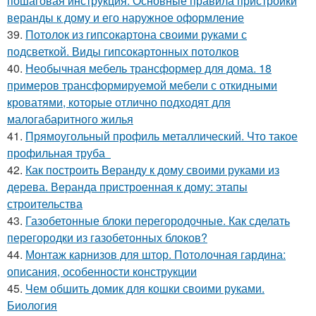
пошаговая инструкция. Основные правила пристройки
веранды к дому и его наружное оформление
39.
Потолок из гипсокартона своими руками с
подсветкой. Виды гипсокартонных потолков
40.
Необычная мебель трансформер для дома. 18
примеров трансформируемой мебели с откидными
кроватями, которые отлично подходят для
малогабаритного жилья
41.
Прямоугольный профиль металлический. Что такое
профильная труба
42.
Как построить Веранду к дому своими руками из
дерева. Веранда пристроенная к дому: этапы
строительства
43.
Газобетонные блоки перегородочные. Как сделать
перегородки из газобетонных блоков?
44.
Монтаж карнизов для штор. Потолочная гардина:
описания, особенности конструкции
45.
Чем обшить домик для кошки своими руками.
Биология