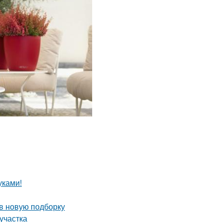
уками!
 в новую подборку
участка