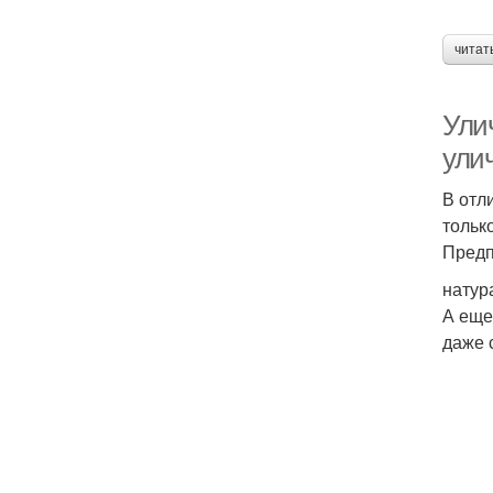
читат
Ули
ули
В отл
тольк
Предп
натур
А еще
даже 