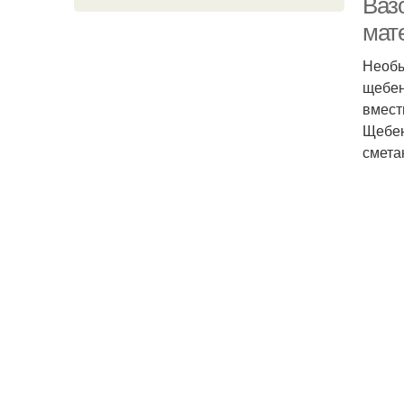
Ваз
мат
Необы
щебен
вмест
Щебен
смета