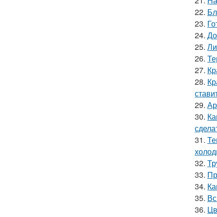
21.
На
22.
Бл
23.
Го
24.
До
25.
Ли
26.
Те
27.
Кр
28.
Кр
стави
29.
Ар
30.
Ка
сдела
31.
Те
холод
32.
Тр
33.
Пр
34.
Ка
35.
Вс
36.
Цв