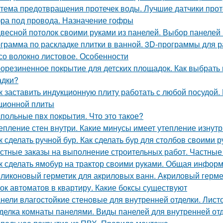
тема предотвращения протечек воды. Лучшие датчики проте
ра под провода. Назначение гофры
весной потолок своими руками из панелей. Выбор панелей 
грамма по раскладке плитки в ванной. 3D-программы для р
со волокно листовое. Особенности
орезиненное покрытие для детских площадок. Как выбрать 
адки?
к заставить индукционную плиту работать с любой посудой.
ционной плиты
польные пвх покрытия. Что это такое?
епление стен внутри. Какие минусы имеет утепление изнутр
к сделать ручной бур. Как сделать бур для столбов своими 
стные заказы на выполнение строительных работ. Частные 
к сделать ямобур на трактор своими руками. Общая инфор
ликоновый герметик для акриловых ванн. Акриловый гермет
ок автоматов в квартиру. Какие боксы существуют
нели влагостойкие стеновые для внутренней отделки. Лист
делка комнаты панелями. Виды панелей для внутренней от