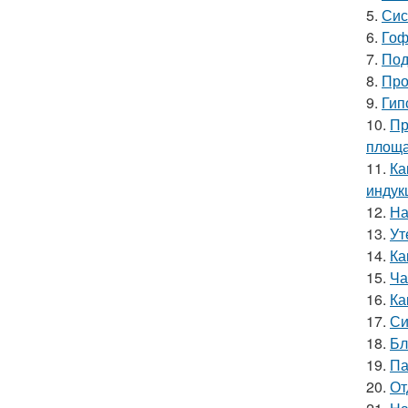
5.
Сис
6.
Гоф
7.
Под
8.
Про
9.
Гип
10.
Пр
площ
11.
Ка
индук
12.
На
13.
Ут
14.
Ка
15.
Ча
16.
Ка
17.
Си
18.
Бл
19.
Па
20.
От