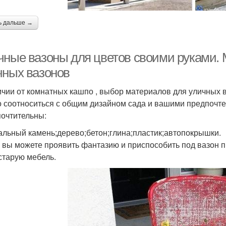
ь дальше →
чные вазоны для цветов своими руками. 
чных вазонов
ичии от комнатных кашпо , выбор материалов для уличных в
о соотноситься с общим дизайном сада и вашими предпочте
очтительны:
альный камень;дерево;бетон;глина;пластик;автопокрышки.
 вы можете проявить фантазию и приспособить под вазон 
старую мебель.