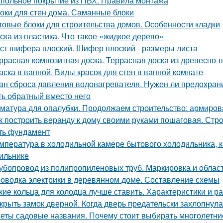
польное покрытие из ПВХ. Правила монтажа
оки для стен дома. Саманные блоки
товые блоки для строительства домов. Особенности кладки
ска из пластика. Что такое «жидкое дерево»
ст шифера плоский. Шифер плоский - размеры листа
ррасная композитная доска. Террасная доска из древесно-
аска в ванной. Виды красок для стен в ванной комнате
ан сброса давления водонагревателя. Нужен ли предохран
ть обратный вместо него
матура для опалубки. Продолжаем строительство: армиров
к построить веранду к дому своими руками пошаговая. Стро
ть фундамент
мпература в холодильной камере бытового холодильника, 
ильнике
убопровод из полипропиленовых труб. Маркировка и облас
оводка электрики в деревянном доме. Составление схемы
кие кольца для колодца лучше ставить. Характеристики и р
крыть замок дверной. Когда дверь предательски захлопнулас
еты садовые названия. Почему стоит выбирать многолетни