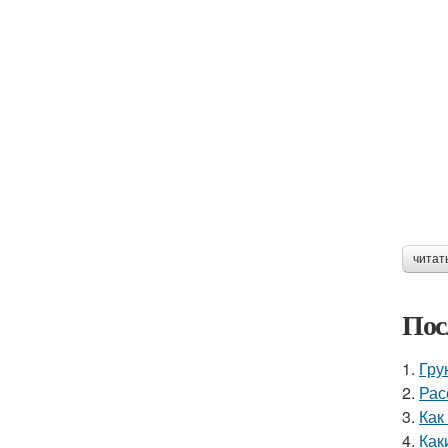
читат
Пос
1.
Гру
2.
Рас
3.
Как
4.
Как