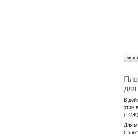
читат
Пло
для
В дей
этим 
(ТСЖ)
Для м
Санит