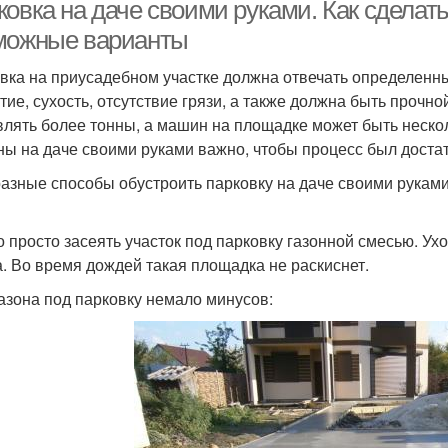
площадки
ковка на даче своими руками. Как сделат
можные варианты
вка на приусадебном участке должна отвечать определенн
Контейнерные
ощадка для мусора
тие, сухость, отсутствие грязи, а также должна быть прочн
площадки
влять более тонны, а машин на площадке может быть нескол
ы на даче своими руками важно, чтобы процесс был достат
разные способы обустроить парковку на даче своими руками.
 просто засеять участок под парковку газонной смесью. Ухо
а. Во время дождей такая площадка не раскиснет.
газона под парковку немало минусов: