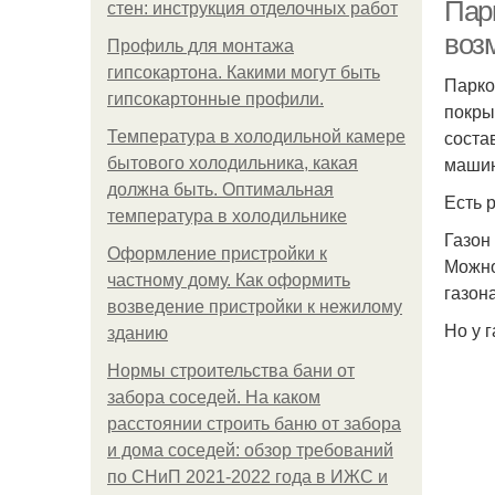
Пар
стен: инструкция отделочных работ
воз
Профиль для монтажа
гипсокартона. Какими могут быть
Парко
Пл
гипсокартонные профили.
покры
соста
Температура в холодильной камере
машин
бытового холодильника, какая
должна быть. Оптимальная
Есть 
температура в холодильнике
Газон
Оформление пристройки к
Можно
частному дому. Как оформить
газон
возведение пристройки к нежилому
Но у 
зданию
Нормы строительства бани от
забора соседей. На каком
расстоянии строить баню от забора
и дома соседей: обзор требований
по СНиП 2021-2022 года в ИЖС и