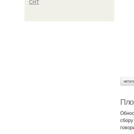
СНТ
читат
Пло
Обнос
сбору
говор