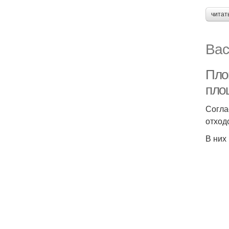
читат
Вас
Пло
пло
Согла
отход
В них