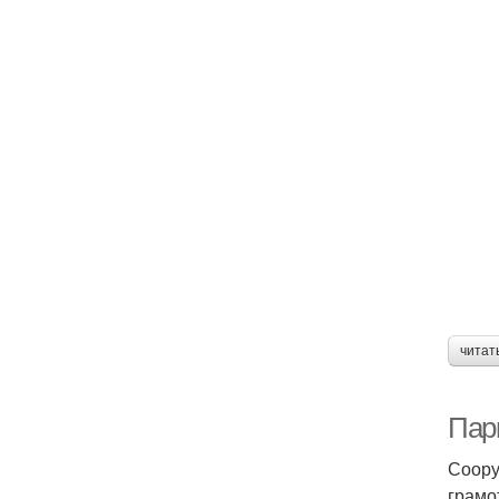
читат
Пар
Соору
грамо