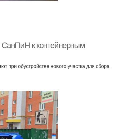
я СанПиН к контейнерным
т при обустройстве нового участка для сбора