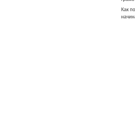
Как п
начин