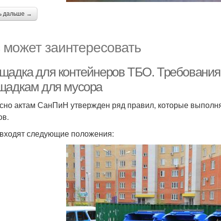
ь дальше →
 может заинтересовать
щадка для контейнеров ТБО. Требовани
щадкам для мусора
сно актам СанПиН утвержден ряд правил, которые выполняю
ов.
 входят следующие положения: