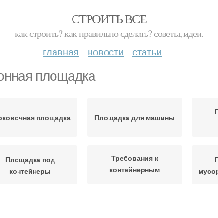
СТРОИТЬ ВСЕ
как строить? как правильно сделать? советы, идеи.
главная
новости
статьи
онная площадка
рковочная площадка
Площадка для машины
Требования к
Площадка под
контейнерным
контейнеры
мусо
площадкам
Контейнеры до детской
ощадки для мусора
Пло