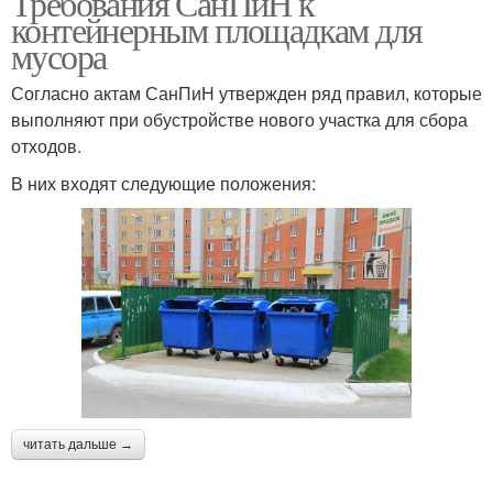
Требования СанПиН к
контейнерным площадкам для
мусора
Требования к
Площадка для тбо
Согласно актам СанПиН утвержден ряд правил, которые
контейнерным
требования
выполняют при обустройстве нового участка для сбора
площадкам
отходов.
В них входят следующие положения:
Площадка для
Мусорная площадка
мусорных контейнеров
читать дальше →