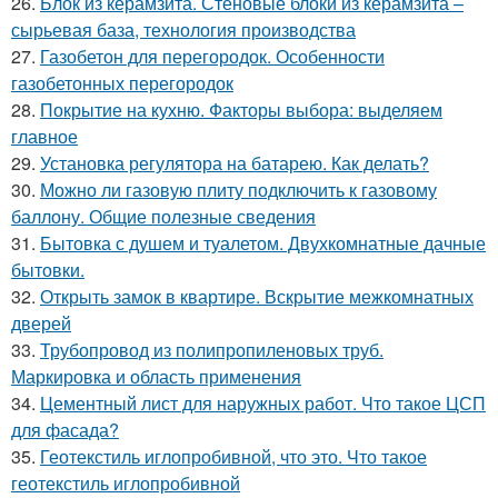
26.
Блок из керамзита. Стеновые блоки из керамзита –
сырьевая база, технология производства
27.
Газобетон для перегородок. Особенности
газобетонных перегородок
28.
Покрытие на кухню. Факторы выбора: выделяем
главное
29.
Установка регулятора на батарею. Как делать?
30.
Можно ли газовую плиту подключить к газовому
баллону. Общие полезные сведения
31.
Бытовка с душем и туалетом. Двухкомнатные дачные
бытовки.
32.
Открыть замок в квартире. Вскрытие межкомнатных
дверей
33.
Трубопровод из полипропиленовых труб.
Маркировка и область применения
34.
Цементный лист для наружных работ. Что такое ЦСП
для фасада?
35.
Геотекстиль иглопробивной, что это. Что такое
геотекстиль иглопробивной