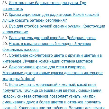
36.
Изготовление барных стоек для кухни. Где
разместить
37.
Краска акриловая для радиаторов. Какой краской
лучше красить батареи отопления?
38.
Бур для столбов ручной своими руками. Конструкции
и применение
39.
Расширитель дверной коробки. Доборная доска
40.
Насос в канализационный колодец. 8 лучших
фекальных насосов
41.
Сочетание фиолетового цвета с другими цветами в
интерьере. Лучшие комбинации оттенка мистиков
42.
Декоративная краска для стен в квартире.
Мозаичные декоративные краски для стен в интерьере
квартиры (с фото)
43.
Если смешать коричневый и желтый, какой цвет
получится. Таблица смешивания цветов / смешивания
красок / синтеза оттенков позволяет узнать, как при
смешивании двух и более цветов и оттенков получить
нужный. Колеровка цветов таблица. Вариант для печати.