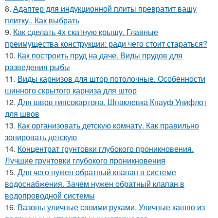
8.
Адаптер для индукционной плиты превратит вашу
плитку.. Как выбрать
9.
Как сделать 4х скатную крышу. Главные
преимущества конструкции: ради чего стоит стараться?
10.
Как построить пруд на даче. Виды прудов для
разведения рыбы
11.
Виды карнизов для штор потолочные. Особенности
шинного скрытого карниза для штор
12.
Для швов гипсокартона. Шпаклевка Кнауф Унифлот
для швов
13.
Как организовать детскую комнату. Как правильно
зонировать детскую
14.
Концентрат грунтовки глубокого проникновения.
Лучшие грунтовки глубокого проникновения
15.
Для чего нужен обратный клапан в системе
водоснабжения. Зачем нужен обратный клапан в
водопроводной системы
16.
Вазоны уличные своими руками. Уличные кашпо из