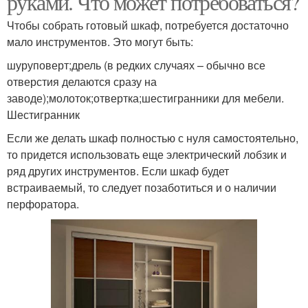
руками. Что может потребоваться?
Чтобы собрать готовый шкаф, потребуется достаточно
мало инструментов. Это могут быть:
Подвесные двери
Двери для шкафов
шуруповерт;дрель (в редких случаях – обычно все
отверстия делаются сразу на
заводе);молоток;отвертка;шестигранники для мебели.
Шестигранник
Если же делать шкаф полностью с нуля самостоятельно,
то придется использовать еще электрический лобзик и
ряд других инструментов. Если шкаф будет
встраиваемый, то следует позаботиться и о наличии
перфоратора.