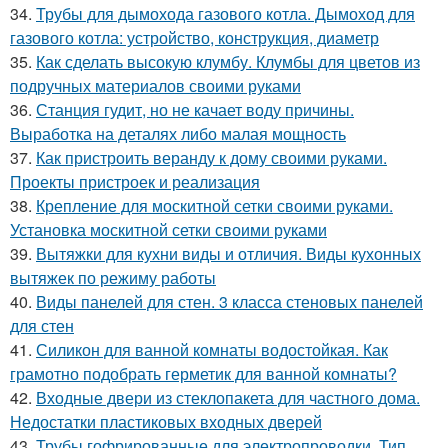
34.
Трубы для дымохода газового котла. Дымоход для
газового котла: устройство, конструкция, диаметр
35.
Как сделать высокую клумбу. Клумбы для цветов из
подручных материалов своими руками
36.
Станция гудит, но не качает воду причины.
Выработка на деталях либо малая мощность
37.
Как пристроить веранду к дому своими руками.
Проекты пристроек и реализация
38.
Крепление для москитной сетки своими руками.
Установка москитной сетки своими руками
39.
Вытяжки для кухни виды и отличия. Виды кухонных
вытяжек по режиму работы
40.
Виды панелей для стен. 3 класса стеновых панелей
для стен
41.
Силикон для ванной комнаты водостойкая. Как
грамотно подобрать герметик для ванной комнаты?
42.
Входные двери из стеклопакета для частного дома.
Недостатки пластиковых входных дверей
43.
Трубы гофрированные для электропроводки. Тип