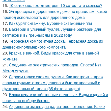
15.
10 соток сколько кв метров. 10 соток - это сколько?
16.
Эл проводка в деревянном доме по правилам. Какой
провод использовать для деревянного дома
17.
Как бурят скважину. Бурение скважины-иглы
18.
Бактерии в уличный туалет. Лучшие бактерии для
септиков и выгребных ям в 2022 году
19.
Террасная композитная доска. Террасная доска из
древесно-полимерного композита
20.
Краска в ванной. Виды красок для стен в ванной
комнате
21.
Соединение электрических проводов. Способ №1.
Метод скрутки
22.
Строим гараж своими руками. Как построить гараж
своими руками: строим дешево и быстро красивый и
функциональный гараж (85 фото и видео)
23.
Блоки керамзитобетонные стеновые. Виды изделий и
советы по выбору блоков
24.
Акриловая эмаль для радиаторов отопления. Какие