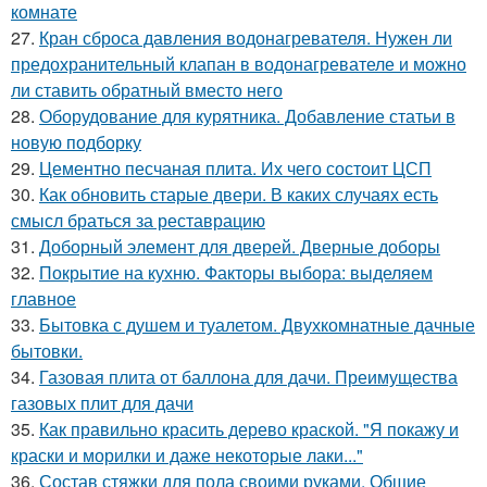
комнате
27.
Кран сброса давления водонагревателя. Нужен ли
предохранительный клапан в водонагревателе и можно
ли ставить обратный вместо него
28.
Оборудование для курятника. Добавление статьи в
новую подборку
29.
Цементно песчаная плита. Их чего состоит ЦСП
30.
Как обновить старые двери. В каких случаях есть
смысл браться за реставрацию
31.
Доборный элемент для дверей. Дверные доборы
32.
Покрытие на кухню. Факторы выбора: выделяем
главное
33.
Бытовка с душем и туалетом. Двухкомнатные дачные
бытовки.
34.
Газовая плита от баллона для дачи. Преимущества
газовых плит для дачи
35.
Как правильно красить дерево краской. "Я покажу и
краски и морилки и даже некоторые лаки..."
36.
Состав стяжки для пола своими руками. Общие