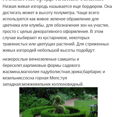
Низкая живая изгородь называется еще бордюром. Она
достигать может в высоту полуметра. Чаще всего
используется как живое зеленое обрамление для
цветника или клумбы, для обозначения зон на участке,
просто с целью декоративного оформления. В этом
случае выбирают из кустарников, некоторых
травянистых или цветущих растений. Для стриженных
живых изгородей небольшой высоты подойдут:
низкорослые вечнозеленые самшиты и
бересклет,карликовые формы садового
жасмина,магнолия падуболистная,эрика;барбарис и
кизильник;сосна горная Мопс;туя
западная;можжевельник коллоновидный.